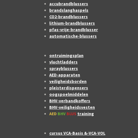
accubrandblussers
brandslanghaspels
CO2-brandblussers
lithium-brandblussers
pfas-vrije-brandblusser
automatische-blussers
ontruimingsplan
vluchtladders
sprayblussers
AED-apparaten
veiligheidsborden
pleisterdispensers
oogspoelmiddelen
BHV-verbandkoffers
BHV-veiligheidsvesten
AED
BHV
BLUS
training
cursus VCA-Basis &-VCA-VOL