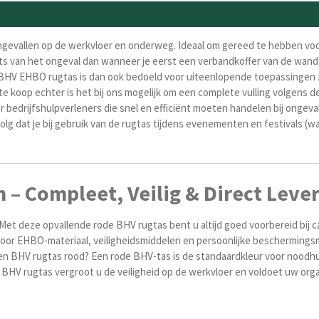
gevallen op de werkvloer en onderweg. Ideaal om gereed te hebben voor
aats van het ongeval dan wanneer je eerst een verbandkoffer van de wan
BHV EHBO rugtas is dan ook bedoeld voor uiteenlopende toepassingen z
e koop echter is het bij ons mogelijk om een complete vulling volgens d
bedrijfshulpverleners die snel en efficiënt moeten handelen bij ongeval
volg dat je bij gebruik van de rugtas tijdens evenementen en festivals (wa
– Compleet, Veilig & Direct Leve
et deze opvallende rode BHV rugtas bent u altijd goed voorbereid bij ca
voor EHBO-materiaal, veiligheidsmiddelen en persoonlijke beschermingsmi
een BHV rugtas rood? Een rode BHV-tas is de standaardkleur voor noodhu
e BHV rugtas vergroot u de veiligheid op de werkvloer en voldoet uw or