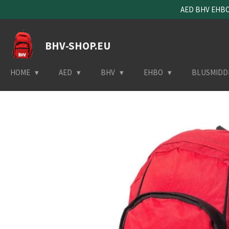
AED BHV EHBO 
Ga
direct
naar
BHV-SHOP.EU
de
hoofdinhoud
HOME
AED
BHV
EHBO
BLUSMIDD