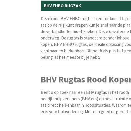
BHV EHBO RUGZAK
Deze rode BHV EHBO rugtas biedt uitkomst bij on
tas op de rug kunt dragen kun je snel naar de pl
de verbandkoffer moet zoeken. Deze opvallende 
onderweg.
De rugtas is standaard zonder inhoud t
kopen. BHV EHBO rugtas, de ideale oplossing voor 
zichtbaar en herkenbaar. Dit heeft als positief ge
belang is) het meeste bij je hebt.
BHV Rugtas Rood Kopen 
Bent u op zoek naar een BHV rugtas in het rood? M
bedrijfshulpverleners (BHV’ers) en bevat ruimte 
tas direct herkenbaar in noodsituaties. Waarom 
er is voor hulpverlening. Met een goed uitgerust