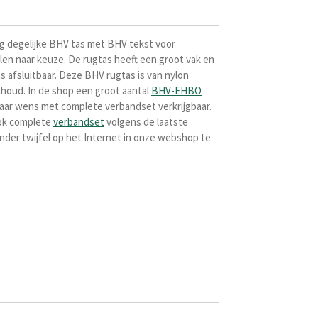
g degelijke BHV tas met BHV tekst voor
n naar keuze. De rugtas heeft een groot vak en
s afsluitbaar. Deze BHV rugtas is van nylon
inhoud. In de shop een groot aantal
BHV-EHBO
naar wens met complete verbandset verkrijgbaar.
ook complete
verbandset
volgens de laatste
Zonder twijfel op het Internet in onze webshop te
.