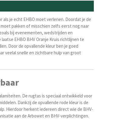
 als je echt EHBO moet verlenen. Doordat je de
d moet pakken of misschien zelfs eerst nog naar
oals bij evenementen, wedstrijden en
e laatse EHBO BHV Oranje Kruis richtlijnen te
len. Door de opvallende kleur ben je goed
ar veelal snelle en zichtbare hulp van groot
rbaar
lamiteiten. De rugtas is speciaal ontwikkeld voor
ddelen. Dankzij de opvallende rode kleur is de
lp. Hierdoor herkent iedereen direct wie de BHV-
ganisatie aan de Arbowet en BHV-verplichtingen.