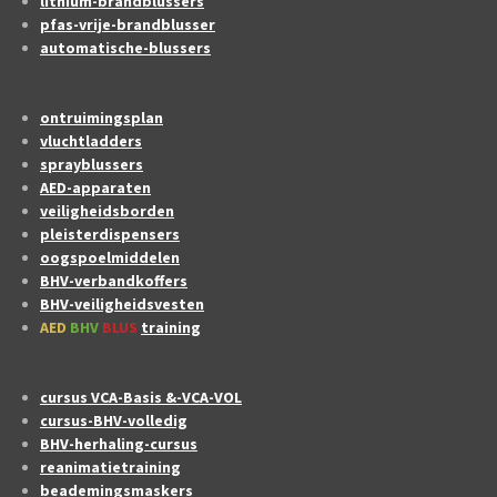
lithium-brandblussers
pfas-vrije-brandblusser
automatische-blussers
ontruimingsplan
vluchtladders
sprayblussers
AED-apparaten
veiligheidsborden
pleisterdispensers
oogspoelmiddelen
BHV-verbandkoffers
BHV-veiligheidsvesten
AED
BHV
BLUS
training
cursus VCA-Basis &-VCA-VOL
cursus-BHV-volledig
BHV-herhaling-cursus
reanimatietraining
beademingsmaskers