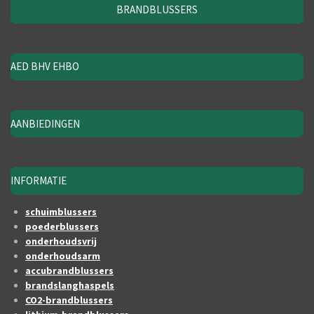
BRANDBLUSSERS
AED BHV EHBO
AANBIEDINGEN
INFORMATIE
schuimblussers
poederblussers
onderhoudsvrij
onderhoudsarm
accubrandblussers
brandslanghaspels
CO2-brandblussers