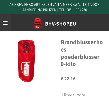
AED BHV EHBO ARTIKELEN VAN A-MERK KWALITEIT VOOR
Ga
AANBIEDING PRIJZEN | TEL. 085 - 1304 730
direct
naar
de
BHV-SHOP.EU
hoofdinhoud
Brandblusserho
es
poederblusser
9-kilo
€ 22,16
Uitverkocht