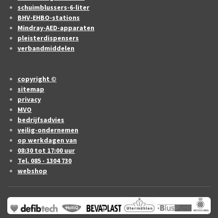
schuimblussers-6-liter
BHV-EHBO-stations
Mindray-AED-apparaten
pleisterdispensers
verbandmiddelen
copyright ©
sitemap
privacy
MVO
bedrijfsadvies
veilig-ondernemen
op werkdagen van
08:30 tot 17:00 uur
Tel. 085 - 1304 730
webshop