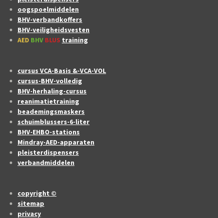
oogspoelmiddelen
BHV-verbandkoffers
BHV-veiligheidsvesten
AED
BHV
BLUS
training
cursus VCA-Basis &-VCA-VOL
cursus-BHV-volledig
BHV-herhaling-cursus
reanimatietraining
beademingsmaskers
schuimblussers-6-liter
BHV-EHBO-stations
Mindray-AED-apparaten
pleisterdispensers
verbandmiddelen
copyright ©
sitemap
privacy