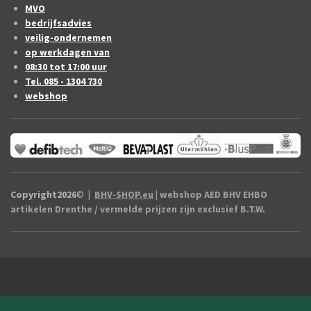
MVO
bedrijfsadvies
veilig-ondernemen
op werkdagen van
08:30 tot 17:00 uur
Tel. 085 - 1304 730
webshop
Copyright2026
©
|
BHV-SHOP.eu
| webshop AED BHV EHBO
artikelen Drenthe / vermelde prijzen zijn exclusief B.T.W.