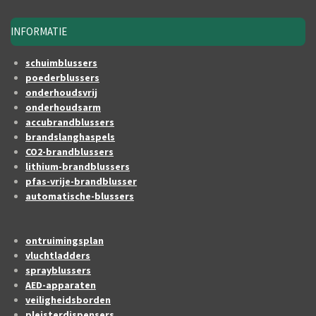
INFORMATIE
schuimblussers
poederblussers
onderhoudsvrij
onderhoudsarm
accubrandblussers
brandslanghaspels
CO2-brandblussers
lithium-brandblussers
pfas-vrije-brandblusser
automatische-blussers
ontruimingsplan
vluchtladders
sprayblussers
AED-apparaten
veiligheidsborden
pleisterdispensers