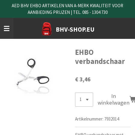
AED BHV EHBO ARTIKELEN VAN A-MERK KWALITEIT VOOR
Ga
AANBIEDING PRIJZEN | TEL. 085 - 1304 730
direct
naar
de
BHV-SHOP.EU
hoofdinhoud
EHBO
verbandschaar
€ 3,46
In
winkelwagen
Artikelnummer:
7932014
EHBO verbandschaar met