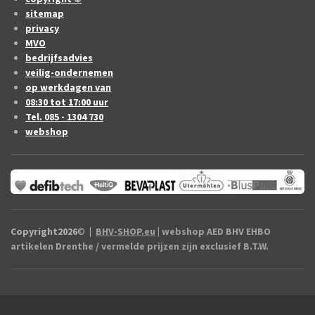
sitemap
privacy
MVO
bedrijfsadvies
veilig-ondernemen
op werkdagen van
08:30 tot 17:00 uur
Tel. 085 - 1304 730
webshop
Copyright2026
©
|
BHV-SHOP.eu
| webshop AED BHV EHBO
artikelen Drenthe / vermelde prijzen zijn exclusief B.T.W.