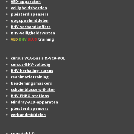
AED-apparaten
veiligheidsborden
pleisterdispensers
oogspoelmiddelen
BHV-verbandkoffers
BHV-veiligheidsvesten
AED
BHV
BLUS
training
cursus VCA-Basis &-VCA-VOL
cursus-BHV-volledig
BHV-herhaling-cursus
reanimatietraining
beademingsmaskers
schuimblussers-6-liter
BHV-EHBO-stations
Mindray-AED-apparaten
pleisterdispensers
verbandmiddelen
copyright ©