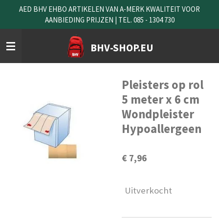
AED BHV EHBO ARTIKELEN VAN A-MERK KWALITEIT VOOR
Ga
AANBIEDING PRIJZEN | TEL. 085 - 1304 730
direct
naar
de
BHV-SHOP.EU
hoofdinhoud
Pleisters op rol
5 meter x 6 cm
Wondpleister
Hypoallergeen
€ 7,96
Uitverkocht