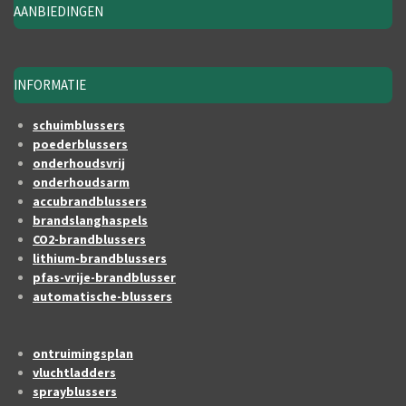
AANBIEDINGEN
INFORMATIE
schuimblussers
poederblussers
onderhoudsvrij
onderhoudsarm
accubrandblussers
brandslanghaspels
CO2-brandblussers
lithium-brandblussers
pfas-vrije-brandblusser
automatische-blussers
ontruimingsplan
vluchtladders
sprayblussers