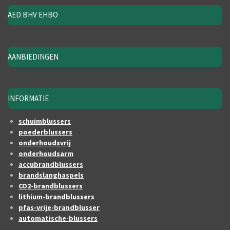
AED BHV EHBO
AANBIEDINGEN
INFORMATIE
schuimblussers
poederblussers
onderhoudsvrij
onderhoudsarm
accubrandblussers
brandslanghaspels
CO2-brandblussers
lithium-brandblussers
pfas-vrije-brandblusser
automatische-blussers