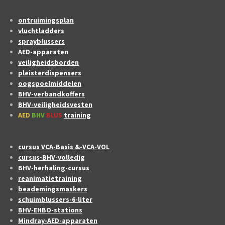
ontruimingsplan
vluchtladders
sprayblussers
AED-apparaten
veiligheidsborden
pleisterdispensers
oogspoelmiddelen
BHV-verbandkoffers
BHV-veiligheidsvesten
AED
BHV
BLUS
training
cursus VCA-Basis &-VCA-VOL
cursus-BHV-volledig
BHV-herhaling-cursus
reanimatietraining
beademingsmaskers
schuimblussers-6-liter
BHV-EHBO-stations
Mindray-AED-apparaten