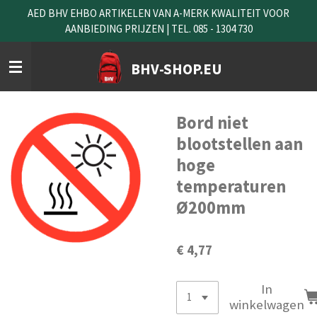
AED BHV EHBO ARTIKELEN VAN A-MERK KWALITEIT VOOR
Ga
AANBIEDING PRIJZEN | TEL. 085 - 1304 730
direct
naar
de
BHV-SHOP.EU
hoofdinhoud
Bord niet
blootstellen aan
hoge
temperaturen
Ø200mm
€ 4,77
In
winkelwagen