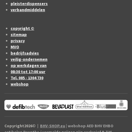
pleisterdispensers
verbandmiddelen
copyright ©
sitemap
privacy
MVO
bedrijfsadvies
veilig-ondernemen
op werkdagen van
08:30 tot 17:00 uur
Tel. 085 - 1304 730
webshop
Copyright2026
©
|
BHV-SHOP.eu
| webshop AED BHV EHBO