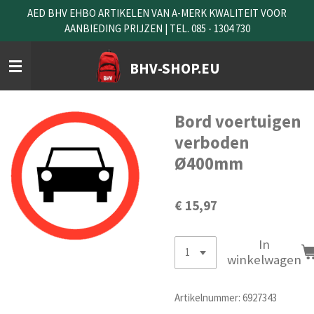
AED BHV EHBO ARTIKELEN VAN A-MERK KWALITEIT VOOR
Ga
AANBIEDING PRIJZEN | TEL. 085 - 1304 730
direct
naar
de
BHV-SHOP.EU
hoofdinhoud
Bord voertuigen
verboden
Ø400mm
€ 15,97
In
winkelwagen
Artikelnummer:
6927343