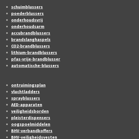
schuimblussers
poederblussers
onderhoudsvrij
onderhoudsarm
accubrandblussers
brandslanghaspels
CO2-brandblussers
lithium-brandblussers
pfas-vrije-brandblusser
automatische-blussers
ontruimingsplan
vluchtladders
sprayblussers
AED-apparaten
veiligheidsborden
pleisterdispensers
oogspoelmiddelen
BHV-verbandkoffers
BHV-veiligheidsvesten