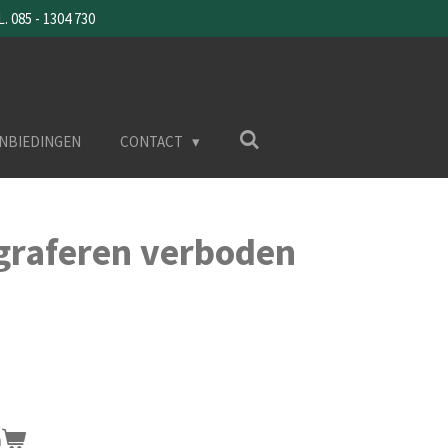
085 - 1304 730
NBIEDINGEN
CONTACT
ograferen verboden
n