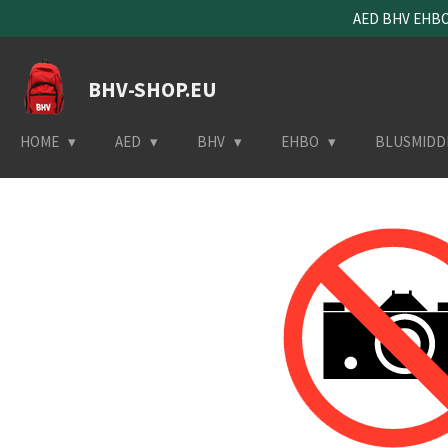
AED BHV EHBO 
Ga
direct
naar
BHV-SHOP.EU
de
hoofdinhoud
HOME
AED
BHV
EHBO
BLUSMIDD