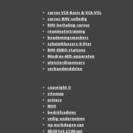
cursus VCA-Basis &-VCA-VOL
cursus-BHV-volledig
BHV-herhaling-cursus
reanimatietraining
beademingsmaskers
schuimblussers-6-liter
BHV-EHBO-stations
Mindray-AED-apparaten
pleisterdispensers
verbandmiddelen
copyright ©
sitemap
privacy
MVO
bedrijfsadvies
veilig-ondernemen
op werkdagen van
08:30 tot 17:00 uur