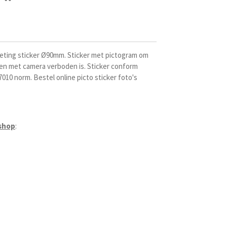
eting sticker
Ø90mm. Sticker met pictogram om
en met camera verboden is. Sticker conform
010 norm. Bestel online picto sticker foto's
shop
: