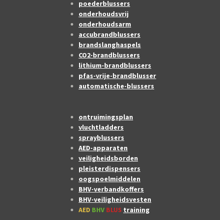
poederblussers
onderhoudsvrij
onderhoudsarm
accubrandblussers
brandslanghaspels
CO2-brandblussers
lithium-brandblussers
pfas-vrije-brandblusser
automatische-blussers
ontruimingsplan
vluchtladders
sprayblussers
AED-apparaten
veiligheidsborden
pleisterdispensers
oogspoelmiddelen
BHV-verbandkoffers
BHV-veiligheidsvesten
AED
BHV
BLUS
training