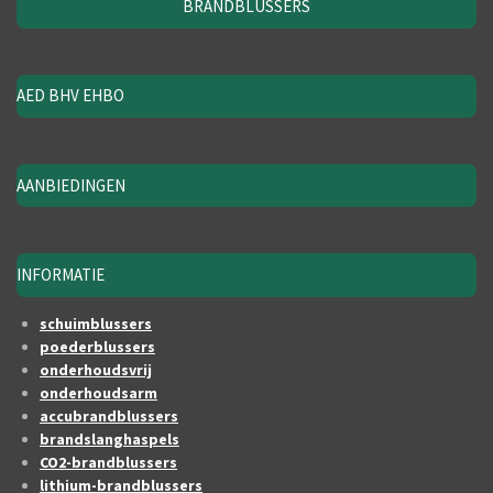
BRANDBLUSSERS
AED BHV EHBO
AANBIEDINGEN
INFORMATIE
schuimblussers
poederblussers
onderhoudsvrij
onderhoudsarm
accubrandblussers
brandslanghaspels
CO2-brandblussers
lithium-brandblussers