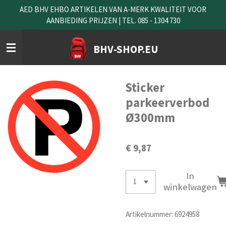
AED BHV EHBO ARTIKELEN VAN A-MERK KWALITEIT VOOR
Ga
AANBIEDING PRIJZEN | TEL. 085 - 1304 730
direct
naar
de
BHV-SHOP.EU
hoofdinhoud
Sticker
parkeerverbod
Ø300mm
€ 9,87
In
winkelwagen
Artikelnummer:
6924958