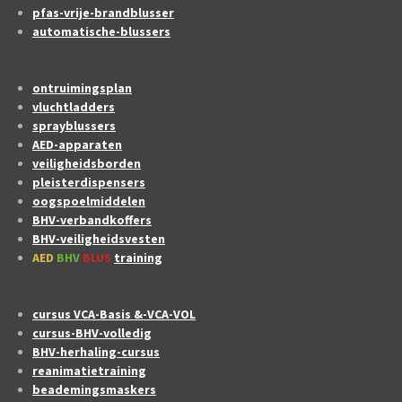
pfas-vrije-brandblusser
automatische-blussers
ontruimingsplan
vluchtladders
sprayblussers
AED-apparaten
veiligheidsborden
pleisterdispensers
oogspoelmiddelen
BHV-verbandkoffers
BHV-veiligheidsvesten
AED
BHV
BLUS
training
cursus VCA-Basis &-VCA-VOL
cursus-BHV-volledig
BHV-herhaling-cursus
reanimatietraining
beademingsmaskers