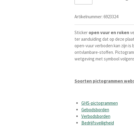
Artikelnummer:
6923324
Sticker
open
vuur
en
roken
ve
ter aanduiding dat op deze plaa
open-vuur verboden kan zijn is 
ontvlambare-stoffen. Pictogram
wetgeving met symbool volgens
Soorten pictogrammen web
GHS-pictogrammen
Gebodsborden
Verbodsborden
Bedrijfsveiligheid