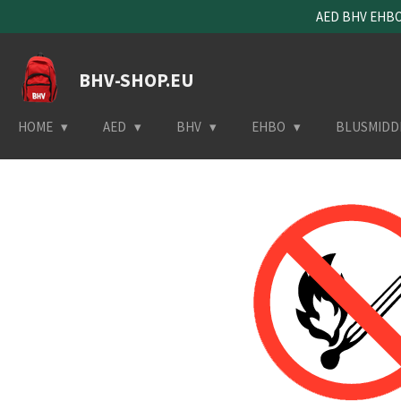
AED BHV EHBO 
Ga
direct
naar
BHV-SHOP.EU
de
hoofdinhoud
HOME
AED
BHV
EHBO
BLUSMIDD