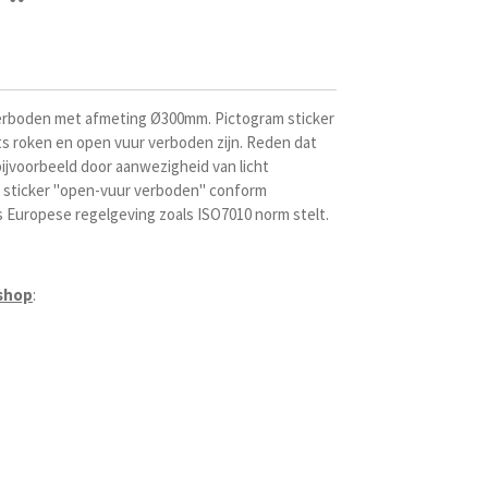
rboden met afmeting Ø300mm. Pictogram
sticker
ts roken en open vuur verboden zijn. Reden dat
bijvoorbeeld door aanwezigheid van licht
 sticker "open-vuur verboden" conform
 Europese regelgeving zoals ISO7010 norm stelt
.
shop
: