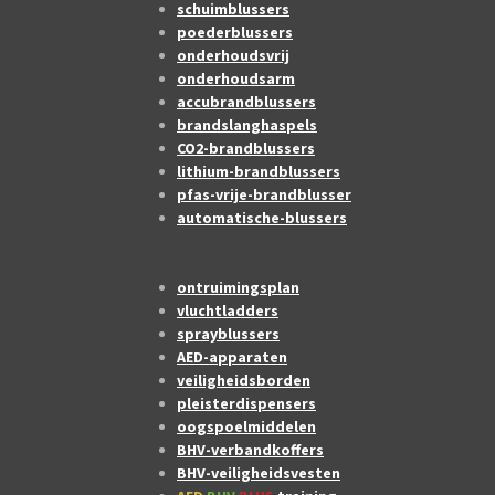
schuimblussers
poederblussers
onderhoudsvrij
onderhoudsarm
accubrandblussers
brandslanghaspels
CO2-brandblussers
lithium-brandblussers
pfas-vrije-brandblusser
automatische-blussers
ontruimingsplan
vluchtladders
sprayblussers
AED-apparaten
veiligheidsborden
pleisterdispensers
oogspoelmiddelen
BHV-verbandkoffers
BHV-veiligheidsvesten