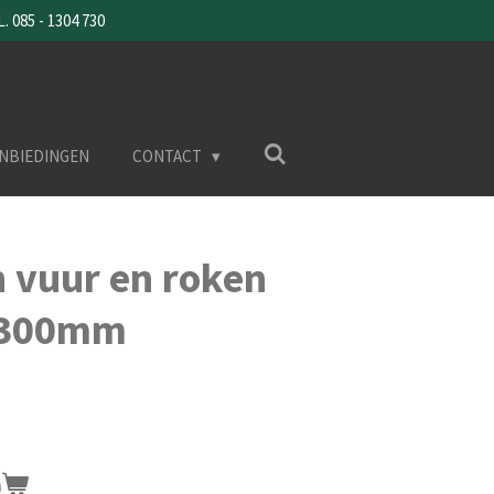
085 - 1304 730
NBIEDINGEN
CONTACT
n vuur en roken
Ø300mm
n