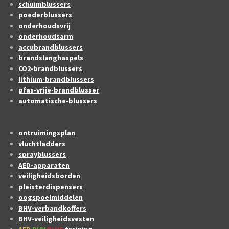
schuimblussers
poederblussers
onderhoudsvrij
onderhoudsarm
accubrandblussers
brandslanghaspels
CO2-brandblussers
lithium-brandblussers
pfas-vrije-brandblusser
automatische-blussers
ontruimingsplan
vluchtladders
sprayblussers
AED-apparaten
veiligheidsborden
pleisterdispensers
oogspoelmiddelen
BHV-verbandkoffers
BHV-veiligheidsvesten