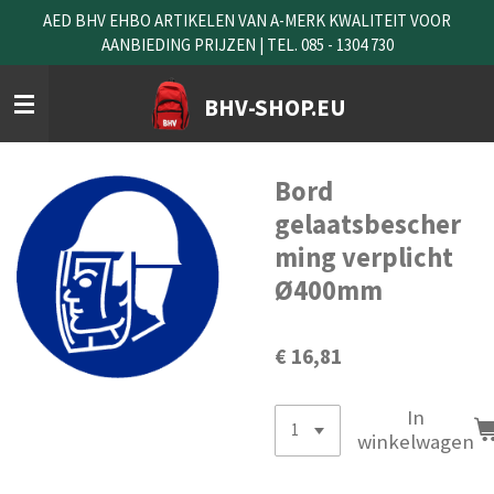
AED BHV EHBO ARTIKELEN VAN A-MERK KWALITEIT VOOR
Ga
AANBIEDING PRIJZEN | TEL. 085 - 1304 730
direct
naar
de
BHV-SHOP.EU
hoofdinhoud
Bord
gelaatsbescher
ming verplicht
Ø400mm
€ 16,81
In
winkelwagen