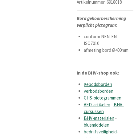
Artikelnummer:
6918018
Bord gehoorbescherming
verplicht pictogram:
conform NEN-EN-
ISO7010
afmeting bord
Ø400mm
In de BHV-shop ook:
gebodsborden
verbodsborden
GHS-pictogrammen
AED-artikelen
-
BHV-
cursussen
BHV-materialen
-
blusmiddelen
bedrijfsveiligheid-