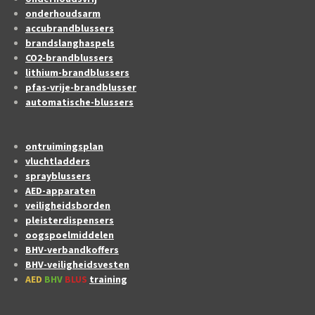
onderhoudsarm
accubrandblussers
brandslanghaspels
CO2-brandblussers
lithium-brandblussers
pfas-vrije-brandblusser
automatische-blussers
ontruimingsplan
vluchtladders
sprayblussers
AED-apparaten
veiligheidsborden
pleisterdispensers
oogspoelmiddelen
BHV-verbandkoffers
BHV-veiligheidsvesten
AED
BHV
BLUS
training