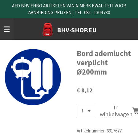
AED BHV EHBO ARTIKELEN VAN A-MERK KWALITEIT VOOR
Ga
AANBIEDING PRIJZEN | TEL. 085 - 1304 730
direct
naar
de
BHV-SHOP.EU
hoofdinhoud
Bord ademlucht
verplicht
Ø200mm
€ 8,12
In
winkelwagen
Artikelnummer:
6917677