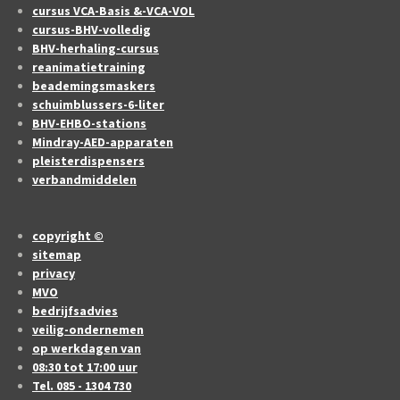
cursus VCA-Basis &-VCA-VOL
cursus-BHV-volledig
BHV-herhaling-cursus
reanimatietraining
beademingsmaskers
schuimblussers-6-liter
BHV-EHBO-stations
Mindray-AED-apparaten
pleisterdispensers
verbandmiddelen
copyright ©
sitemap
privacy
MVO
bedrijfsadvies
veilig-ondernemen
op werkdagen van
08:30 tot 17:00 uur
Tel. 085 - 1304 730