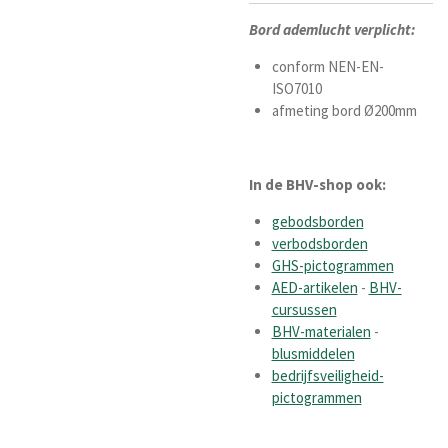
Bord ademlucht verplicht:
conform NEN-EN-
ISO7010
afmeting bord
Ø200mm
In de BHV-shop ook:
gebodsborden
verbodsborden
GHS-pictogrammen
AED-artikelen
-
BHV-
cursussen
BHV-materialen
-
blusmiddelen
bedrijfsveiligheid-
pictogrammen