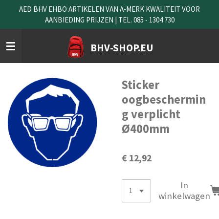
AED BHV EHBO ARTIKELEN VAN A-MERK KWALITEIT VOOR
Ga
AANBIEDING PRIJZEN | TEL. 085 - 1304 730
direct
naar
de
BHV-SHOP.EU
hoofdinhoud
Sticker
oogbeschermin
g verplicht
Ø400mm
€ 12,92
In
winkelwagen