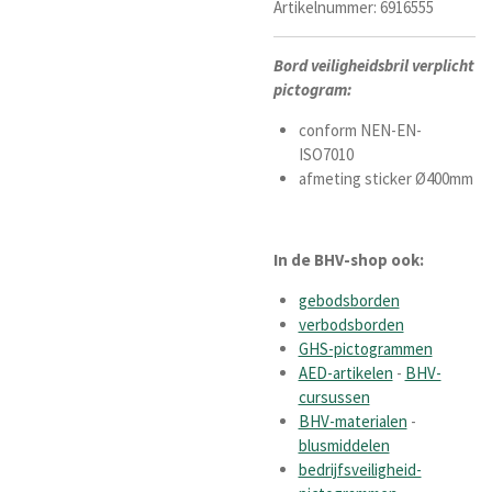
Artikelnummer:
6916555
Bord veiligheidsbril verplicht
pictogram:
conform NEN-EN-
ISO7010
afmeting sticker Ø400mm
In de BHV-shop ook:
gebodsborden
verbodsborden
GHS-pictogrammen
AED-artikelen
-
BHV-
cursussen
BHV-materialen
-
blusmiddelen
bedrijfsveiligheid-