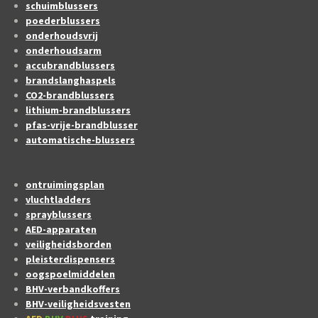
schuimblussers
poederblussers
onderhoudsvrij
onderhoudsarm
accubrandblussers
brandslanghaspels
CO2-brandblussers
lithium-brandblussers
pfas-vrije-brandblusser
automatische-blussers
ontruimingsplan
vluchtladders
sprayblussers
AED-apparaten
veiligheidsborden
pleisterdispensers
oogspoelmiddelen
BHV-verbandkoffers
BHV-veiligheidsvesten