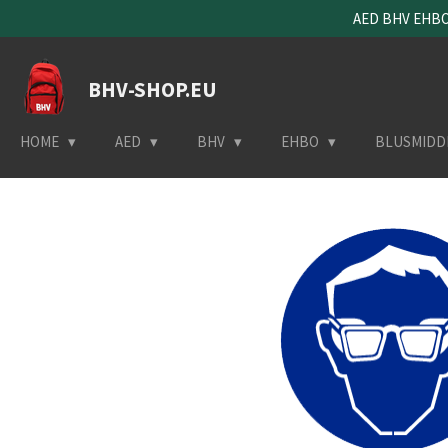
AED BHV EHBO 
Ga
direct
naar
BHV-SHOP.EU
de
hoofdinhoud
HOME
AED
BHV
EHBO
BLUSMIDD