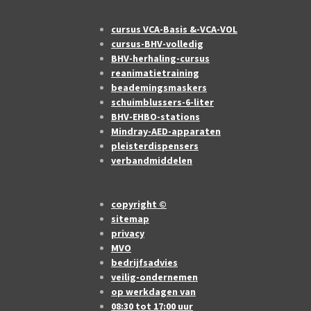
cursus VCA-Basis &-VCA-VOL
cursus-BHV-volledig
BHV-herhaling-cursus
reanimatietraining
beademingsmaskers
schuimblussers-6-liter
BHV-EHBO-stations
Mindray-AED-apparaten
pleisterdispensers
verbandmiddelen
copyright ©
sitemap
privacy
MVO
bedrijfsadvies
veilig-ondernemen
op werkdagen van
08:30 tot 17:00 uur