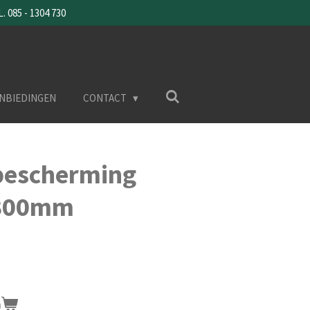
085 - 1304 730
NBIEDINGEN
CONTACT
bescherming
Ø300mm
n