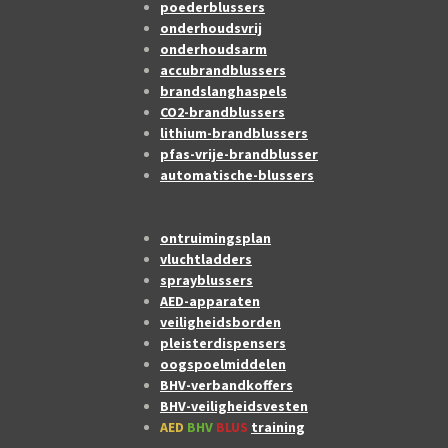
poederblussers
onderhoudsvrij
onderhoudsarm
accubrandblussers
brandslanghaspels
CO2-brandblussers
lithium-brandblussers
pfas-vrije-brandblusser
automatische-blussers
ontruimingsplan
vluchtladders
sprayblussers
AED-apparaten
veiligheidsborden
pleisterdispensers
oogspoelmiddelen
BHV-verbandkoffers
BHV-veiligheidsvesten
AED
BHV
BLUS
training