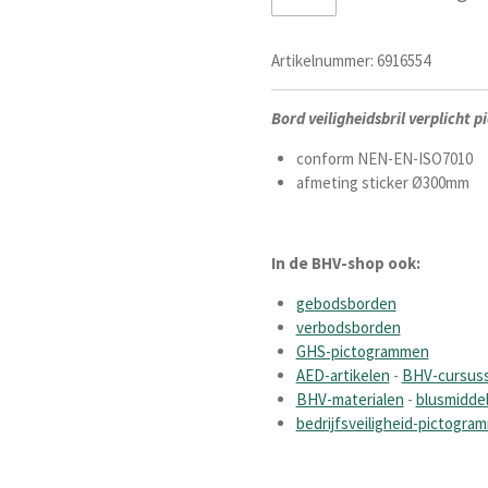
Artikelnummer:
6916554
Bord veiligheidsbril verplicht 
conform NEN-EN-ISO7010
afmeting sticker Ø300mm
In de BHV-shop ook:
gebodsborden
verbodsborden
GHS-pictogrammen
AED-artikelen
-
BHV-cursus
BHV-materialen
-
blusmidde
bedrijfsveiligheid-pictogra