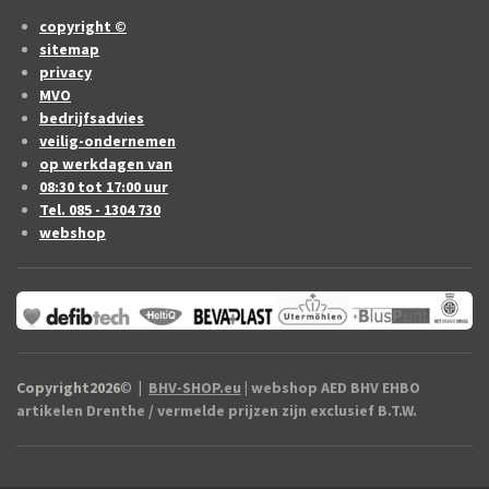
copyright ©
sitemap
privacy
MVO
bedrijfsadvies
veilig-ondernemen
op werkdagen van
08:30 tot 17:00 uur
Tel. 085 - 1304 730
webshop
Copyright2026
©
|
BHV-SHOP.eu
| webshop AED BHV EHBO
artikelen Drenthe / vermelde prijzen zijn exclusief B.T.W.