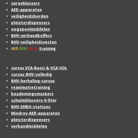
sprayblussers
AED-apparaten
veiligheidsborden
pleisterdispensers
oogspoelmiddelen
BHV-verbandkoffers
BHV-veiligheidsvesten
AED
BHV
BLUS
training
cursus VCA-Basis &-VCA-VOL
cursus-BHV-volledig
BHV-herhaling-cursus
reanimatietraining
beademingsmaskers
schuimblussers-6-liter
BHV-EHBO-stations
Mindray-AED-apparaten
pleisterdispensers
verbandmiddelen