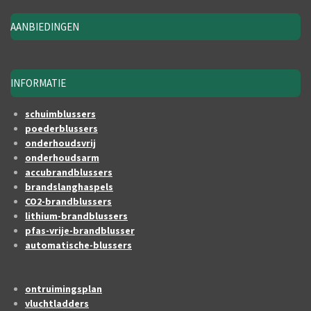
AANBIEDINGEN
INFORMATIE
schuimblussers
poederblussers
onderhoudsvrij
onderhoudsarm
accubrandblussers
brandslanghaspels
CO2-brandblussers
lithium-brandblussers
pfas-vrije-brandblusser
automatische-blussers
ontruimingsplan
vluchtladders