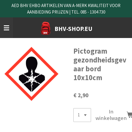
AED BHV EHBO ARTIKELEN VAN A-MERK KWALITEIT VOOR
Ga
AANBIEDING PRIJZEN | TEL. 085 - 1304 730
direct
naar
de
BHV-SHOP.EU
hoofdinhoud
Pictogram
gezondheidsgev
aar bord
10x10cm
€ 2,90
In
winkelwagen