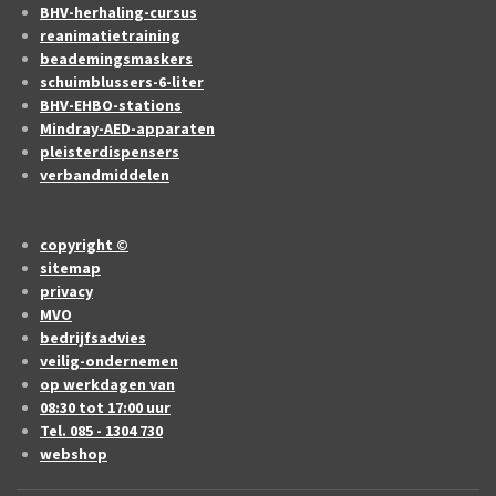
BHV-herhaling-cursus
reanimatietraining
beademingsmaskers
schuimblussers-6-liter
BHV-EHBO-stations
Mindray-AED-apparaten
pleisterdispensers
verbandmiddelen
copyright ©
sitemap
privacy
MVO
bedrijfsadvies
veilig-ondernemen
op werkdagen van
08:30 tot 17:00 uur
Tel. 085 - 1304 730
webshop