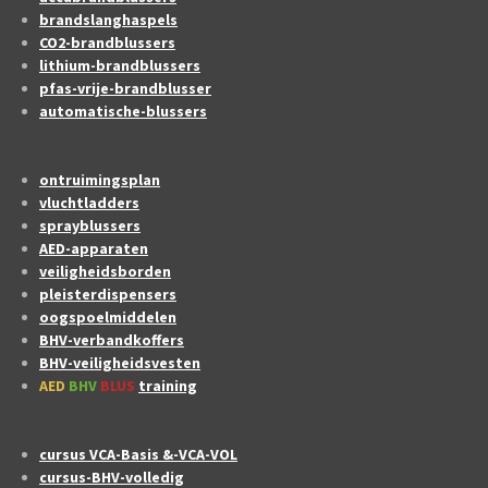
brandslanghaspels
CO2-brandblussers
lithium-brandblussers
pfas-vrije-brandblusser
automatische-blussers
ontruimingsplan
vluchtladders
sprayblussers
AED-apparaten
veiligheidsborden
pleisterdispensers
oogspoelmiddelen
BHV-verbandkoffers
BHV-veiligheidsvesten
AED
BHV
BLUS
training
cursus VCA-Basis &-VCA-VOL
cursus-BHV-volledig