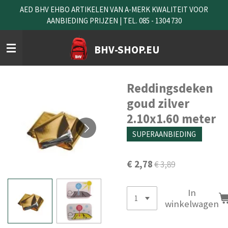
AED BHV EHBO ARTIKELEN VAN A-MERK KWALITEIT VOOR
Ga
AANBIEDING PRIJZEN | TEL. 085 - 1304 730
direct
naar
de
BHV-SHOP.EU
hoofdinhoud
Reddingsdeken
goud zilver
2.10x1.60 meter
SUPERAANBIEDING
€ 2,78
€ 3,89
In
winkelwagen