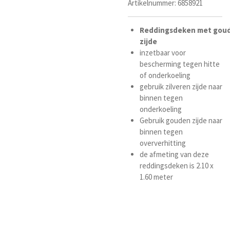
Artikelnummer:
6858921
Reddingsdeken
met
gou
zijde
inzetbaar voor
bescherming tegen hitte
of onderkoeling
gebruik zilveren zijde naar
binnen tegen
onderkoeling
Gebruik gouden zijde naar
binnen tegen
oververhitting
de a
fmeting van deze
reddingsdeken is 2.10 x
1.60 meter