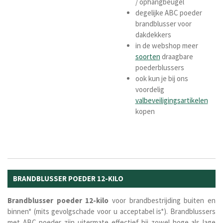
/ ophangbeugel
degelijke ABC poeder
brandblusser voor
dakdekkers
in de webshop meer
soorten
draagbare
poederblussers
ook kun je bij ons
voordelig
valbeveiligingsartikelen
kopen
BRANDBLUSSER POEDER 12-KILO
Brandblusser poeder 12-kilo
voor brandbestrijding buiten en
binnen* (mits gevolgschade voor u acceptabel is*). Brandblussers
met ABC poeder zijn uitermate effectief bij zowel hoge als lage