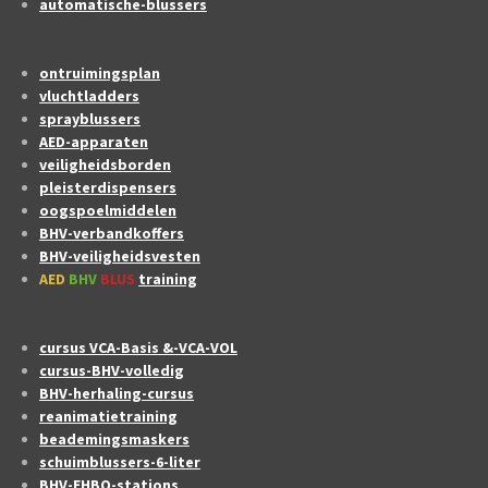
automatische-blussers
ontruimingsplan
vluchtladders
sprayblussers
AED-apparaten
veiligheidsborden
pleisterdispensers
oogspoelmiddelen
BHV-verbandkoffers
BHV-veiligheidsvesten
AED
BHV
BLUS
training
cursus VCA-Basis &-VCA-VOL
cursus-BHV-volledig
BHV-herhaling-cursus
reanimatietraining
beademingsmaskers
schuimblussers-6-liter
BHV-EHBO-stations