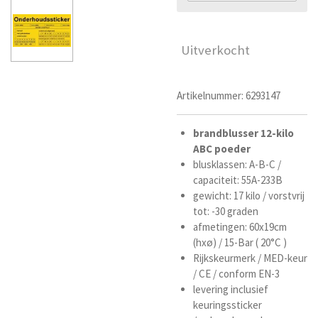
Uitverkocht
Artikelnummer:
6293147
brandblusser
12-kilo
ABC poeder
blusklassen: A-B-C /
capaciteit
: 55A-233B
gewicht: 17 kilo / vorstvrij
tot: -30 graden
afmetingen: 60x19cm
(hx
ø)
/ 15-Bar ( 20°C )
Rijkskeurmerk / MED-keur
/ CE / conform EN-3
levering inclusief
keuringssticker