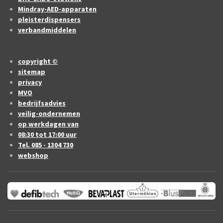
Mindray-AED-apparaten
pleisterdispensers
verbandmiddelen
copyright ©
sitemap
privacy
MVO
bedrijfsadvies
veilig-ondernemen
op werkdagen van
08:30 tot 17:00 uur
Tel. 085 - 1304 730
webshop