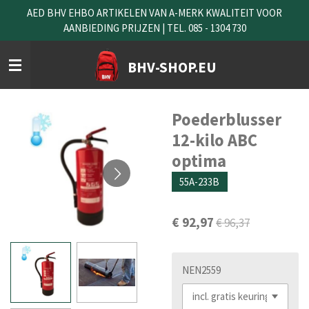
AED BHV EHBO ARTIKELEN VAN A-MERK KWALITEIT VOOR
Ga
AANBIEDING PRIJZEN | TEL. 085 - 1304 730
direct
naar
de
BHV-SHOP.EU
hoofdinhoud
Poederblusser
12-kilo ABC
optima
55A-233B
€ 92,97
€ 96,37
NEN2559