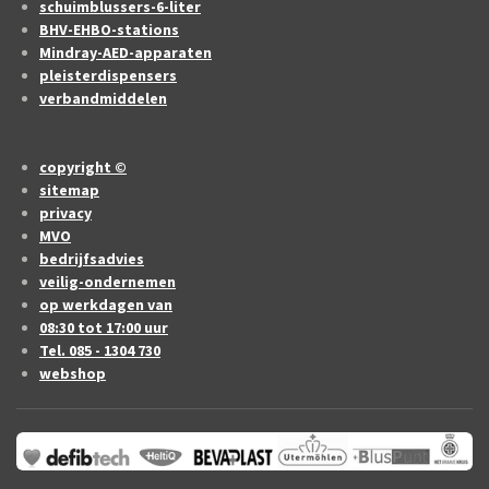
schuimblussers-6-liter
BHV-EHBO-stations
Mindray-AED-apparaten
pleisterdispensers
verbandmiddelen
copyright ©
sitemap
privacy
MVO
bedrijfsadvies
veilig-ondernemen
op werkdagen van
08:30 tot 17:00 uur
Tel. 085 - 1304 730
webshop