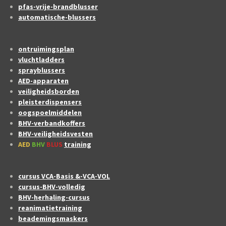
pfas-vrije-brandblusser
automatische-blussers
ontruimingsplan
vluchtladders
sprayblussers
AED-apparaten
veiligheidsborden
pleisterdispensers
oogspoelmiddelen
BHV-verbandkoffers
BHV-veiligheidsvesten
AED
BHV
BLUS
training
cursus VCA-Basis &-VCA-VOL
cursus-BHV-volledig
BHV-herhaling-cursus
reanimatietraining
beademingsmaskers