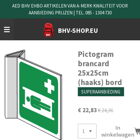
AED BHV EHBO ARTIKELEN VAN A-MERK KWALITEIT VOOR
Ga
AANBIEDING PRIJZEN | TEL. 085 - 1304 730
direct
naar
de
BHV-SHOP.EU
hoofdinhoud
Pictogram
brancard
25x25cm
(haaks) bord
SUPERAANBIEDING
€ 22,83
€ 24,36
In
winkelwagen