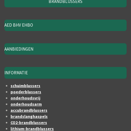
BRANDBLUSSERS
AED BHV EHBO
AANBIEDINGEN
INFORMATIE
schuimblussers
poederblussers
onderhoudsvrij
onderhoudsarm
accubrandblussers
brandslanghaspels
CO2-brandblussers
lithium-brandblussers