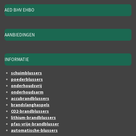
AED BHV EHBO
AANBIEDINGEN
INFORMATIE
schuimblussers
poederblussers
onderhoudsvrij
onderhoudsarm
accubrandblussers
brandslanghaspels
CO2-brandblussers
lithium-brandblussers
pfas-vrije-brandblusser
automatische-blussers