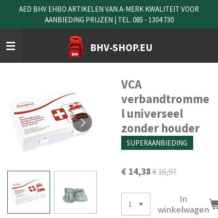
AED BHV EHBO ARTIKELEN VAN A-MERK KWALITEIT VOOR
Ga
AANBIEDING PRIJZEN | TEL. 085 - 1304 730
direct
naar
de
BHV-SHOP.EU
hoofdinhoud
VCA
verbandtromme
l universeel
zonder houder
SUPERAANBIEDING
€ 14,38
€ 16,97
In
winkelwagen