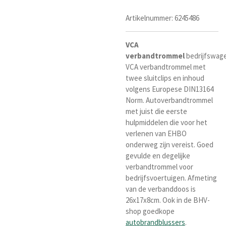
Artikelnummer:
6245486
VCA
verbandtrommel
bedrijfswag
VCA verbandtrommel met
twee sluitclips en inhoud
volgens Europese DIN13164
Norm. Autoverbandtrommel
met juist die eerste
hulpmiddelen die voor het
verlenen van EHBO
onderweg zijn vereist. Goed
gevulde en degelijke
verbandtrommel voor
bedrijfsvoertuigen. A
fmeting
van de verbanddoos is
26x17x8cm. Ook in de BHV-
shop goedkope
autobrandblussers
.