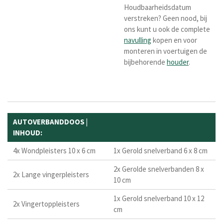
Houdbaarheidsdatum
verstreken? Geen nood, bij
ons kunt u ook de complete
navulling
kopen en voor
monteren in voertuigen de
bijbehorende
houder
.
AUTOVERBANDDOOS |
INHOUD:
4x Wondpleisters 10 x 6 cm
1x Gerold snelverband 6 x 8 cm
2x Gerolde snelverbanden 8 x
2x Lange vingerpleisters
10 cm
1x Gerold snelverband 10 x 12
2x Vingertoppleisters
cm