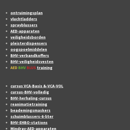
ontruimingsplan
vluchtladders
sprayblussers
AED-apparaten
veiligheidsborden
pleisterdispensers
oogspoelmiddelen
BHV-verbandkoffers
BHV-veiligheidsvesten
AED
BHV
BLUS
training
cursus VCA-Basis &-VCA-VOL
cursus-BHV-volledig
BHV-herhaling-cursus
reanimatietraining
beademingsmaskers
schuimblussers-6-liter
BHV-EHBO-stations
Mindray-AED-apparaten