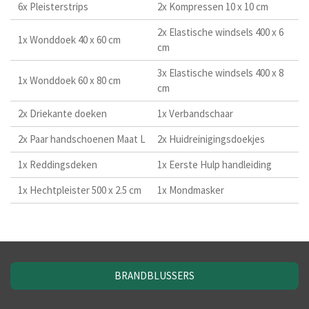
6x Pleisterstrips
2x Kompressen 10 x 10 cm
2x Elastische windsels 400 x 6
1x Wonddoek 40 x 60 cm
cm
3x Elastische windsels 400 x 8
1x Wonddoek 60 x 80 cm
cm
2x Driekante doeken
1x Verbandschaar
2x Paar handschoenen Maat L
2x Huidreinigingsdoekjes
1x Reddingsdeken
1x Eerste Hulp handleiding
1x Hechtpleister 500 x 2.5 cm
1x Mondmasker
BRANDBLUSSERS