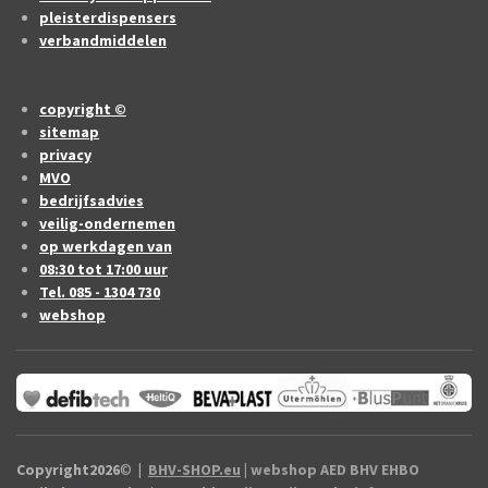
pleisterdispensers
verbandmiddelen
copyright ©
sitemap
privacy
MVO
bedrijfsadvies
veilig-ondernemen
op werkdagen van
08:30 tot 17:00 uur
Tel. 085 - 1304 730
webshop
Copyright2026
©
|
BHV-SHOP.eu
| webshop AED BHV EHBO