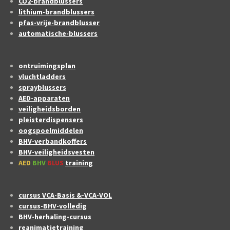
CO2-brandblussers
lithium-brandblussers
pfas-vrije-brandblusser
automatische-blussers
ontruimingsplan
vluchtladders
sprayblussers
AED-apparaten
veiligheidsborden
pleisterdispensers
oogspoelmiddelen
BHV-verbandkoffers
BHV-veiligheidsvesten
AED
BHV
BLUS
training
cursus VCA-Basis &-VCA-VOL
cursus-BHV-volledig
BHV-herhaling-cursus
reanimatietraining