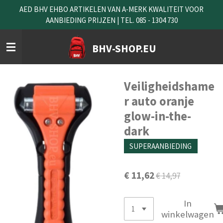
AED BHV EHBO ARTIKELEN VAN A-MERK KWALITEIT VOOR
Ga
AANBIEDING PRIJZEN | TEL. 085 - 1304 730
direct
naar
de
BHV-SHOP.EU
hoofdinhoud
Veiligheidshame
r auto oranje
glow-in-the-
dark
SUPERAANBIEDING
€ 11,62
€ 14,97
In
winkelwagen