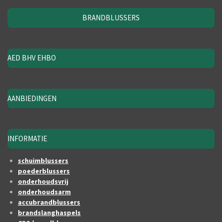
BRANDBLUSSERS
AED BHV EHBO
AANBIEDINGEN
INFORMATIE
schuimblussers
poederblussers
onderhoudsvrij
onderhoudsarm
accubrandblussers
brandslanghaspels