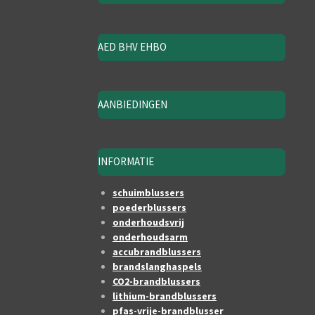
AED BHV EHBO
AANBIEDINGEN
INFORMATIE
schuimblussers
poederblussers
onderhoudsvrij
onderhoudsarm
accubrandblussers
brandslanghaspels
CO2-brandblussers
lithium-brandblussers
pfas-vrije-brandblusser