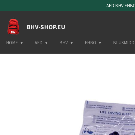
AED BHV EHBO 
Ga
direct
naar
BHV-SHOP.EU
de
hoofdinhoud
HOME
AED
BHV
EHBO
BLUSMIDD