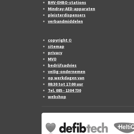
BHV-EHBO-stations
Mindray-AED-apparaten
pleisterdispensers
verbandmiddelen
copyright ©
sitemap
privacy
MVO
bedrijfsadvies
veilig-ondernemen
op werkdagen van
08:30 tot 17:00 uur
Tel. 085 - 1304 730
webshop