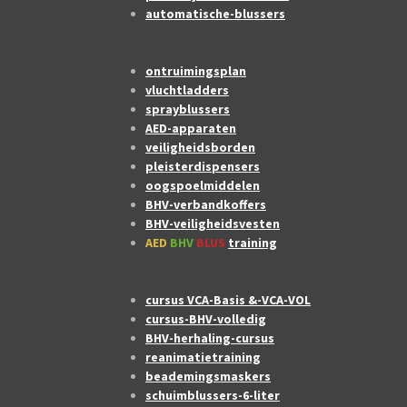
automatische-blussers
ontruimingsplan
vluchtladders
sprayblussers
AED-apparaten
veiligheidsborden
pleisterdispensers
oogspoelmiddelen
BHV-verbandkoffers
BHV-veiligheidsvesten
AED
BHV
BLUS
training
cursus VCA-Basis &-VCA-VOL
cursus-BHV-volledig
BHV-herhaling-cursus
reanimatietraining
beademingsmaskers
schuimblussers-6-liter