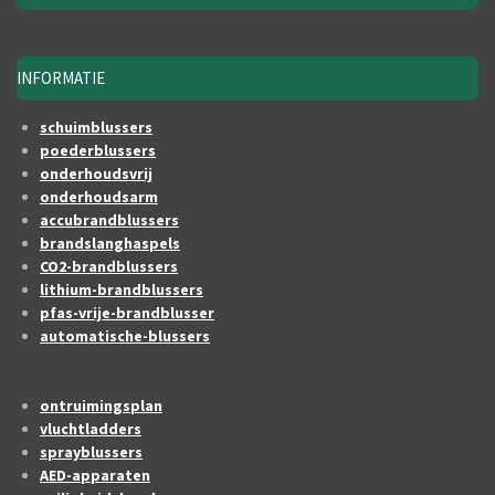
INFORMATIE
schuimblussers
poederblussers
onderhoudsvrij
onderhoudsarm
accubrandblussers
brandslanghaspels
CO2-brandblussers
lithium-brandblussers
pfas-vrije-brandblusser
automatische-blussers
ontruimingsplan
vluchtladders
sprayblussers
AED-apparaten