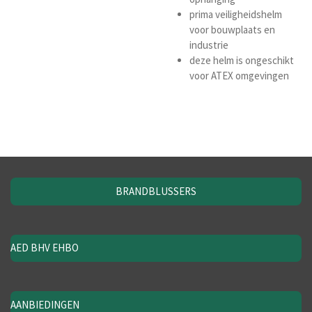
prima veiligheidshelm
voor bouwplaats en
industrie
deze helm is ongeschikt
voor ATEX omgevingen
BRANDBLUSSERS
AED BHV EHBO
AANBIEDINGEN