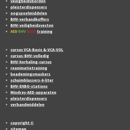
veiligheidsborden
pleisterdispensers
oogspoelmiddelen
BHV-verbandkoffers
BHV-veiligheidsvesten
AED
BHV
BLUS
training
cursus VCA-Basis &-VCA-VOL
cursus-BHV-volledig
BHV-herhaling-cursus
reanimatietraining
beademingsmaskers
schuimblussers-6-liter
BHV-EHBO-stations
Mindray-AED-apparaten
pleisterdispensers
verbandmiddelen
copyright ©
sitemap