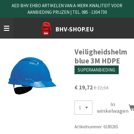
AED BHV EHBO ARTIKELEN VAN A-MERK KWALITEIT VOOR
Ga
AANBIEDING PRIJZEN | TEL. 085 - 1304 730
direct
naar
de
BHV-SHOP.EU
hoofdinhoud
Veiligheidshelm
blue 3M HDPE
SUPERAANBIEDING
€ 19,72
€ 22,64
In
winkelwagen
Artikelnummer:
6180265