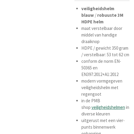
veiligheidshelm
blauw
/
robuuste 3M
HDPE helm
maat verstelbaar door
middel van handige
draaiknop
HDPE / gewicht 350 gram
/ verstelbaar: 53 tot 62 cm
conform de norm
EN-
50365 en
EN397:2012+A1:2012
modern vormgegeven
veiligheidshelm met
regengoot
in de PMB
shop
veiligheidshelmen
in
diverse kleuren
uitgerust met een vier-
punts binnenwerk
ophanging