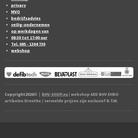
privacy
MVO
bedrijfsadvies
veilig-ondernemen
op werkdagen van
08:30 tot 17:00 uur
Tel. 085 - 1304 730
webshop
Copyright2026
©
|
BHV-SHOP.eu
| webshop AED BHV EHBO
artikelen Drenthe / vermelde prijzen zijn exclusief B.T.W.