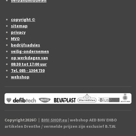
verbandmiddelen
copyright ©
sitemap
privacy
MVO
bedrijfsadvies
veilig-ondernemen
op werkdagen van
08:30 tot 17:00 uur
Tel. 085 - 1304 730
webshop
Copyright2026
©
|
BHV-SHOP.eu
| webshop AED BHV EHBO
artikelen Drenthe / vermelde prijzen zijn exclusief B.T.W.