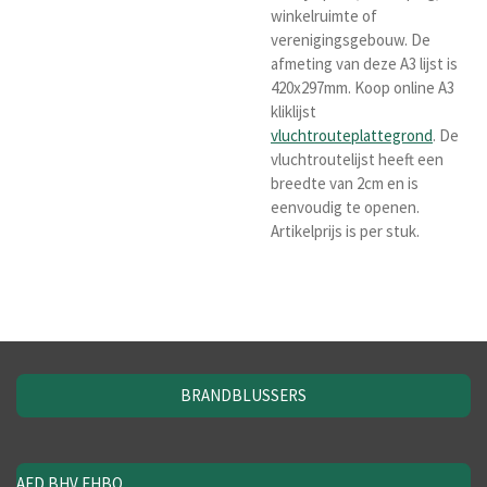
winkelruimte of
verenigingsgebouw. De
afmeting van deze A3 lijst is
420x297mm. Koop online A3
kliklijst
vluchtrouteplattegrond
. De
vluchtroutelijst heeft een
breedte van 2cm en is
eenvoudig te openen.
Artikelprijs is per stuk.
BRANDBLUSSERS
AED BHV EHBO