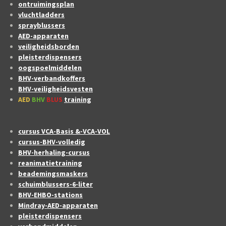
ontruimingsplan
vluchtladders
sprayblussers
AED-apparaten
veiligheidsborden
pleisterdispensers
oogspoelmiddelen
BHV-verbandkoffers
BHV-veiligheidsvesten
AED
BHV
BLUS
training
cursus VCA-Basis &-VCA-VOL
cursus-BHV-volledig
BHV-herhaling-cursus
reanimatietraining
beademingsmaskers
schuimblussers-6-liter
BHV-EHBO-stations
Mindray-AED-apparaten
pleisterdispensers