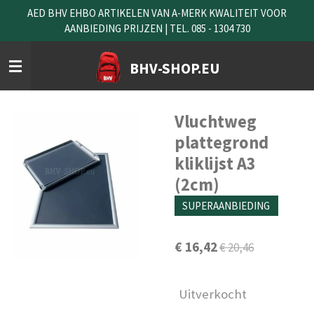
AED BHV EHBO ARTIKELEN VAN A-MERK KWALITEIT VOOR
Ga
AANBIEDING PRIJZEN | TEL. 085 - 1304 730
direct
naar
de
BHV-SHOP.EU
hoofdinhoud
Vluchtweg
plattegrond
kliklijst A3
(2cm)
SUPERAANBIEDING
€ 16,42
€ 20,46
Uitverkocht