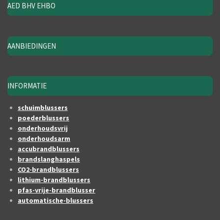
AED BHV EHBO
AANBIEDINGEN
INFORMATIE
schuimblussers
poederblussers
onderhoudsvrij
onderhoudsarm
accubrandblussers
brandslanghaspels
CO2-brandblussers
lithium-brandblussers
pfas-vrije-brandblusser
automatische-blussers