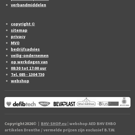
verbandmiddelen
copyright ©
sitemap
privacy
MVO
bedrijfsadvies
veilig-ondernemen
op werkdagen van
08:30 tot 17:00 uur
Tel. 085 - 1304 730
webshop
Copyright2026
©
|
BHV-SHOP.eu
| webshop AED BHV EHBO
artikelen Drenthe / vermelde prijzen zijn exclusief B.T.W.