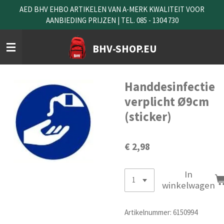
AED BHV EHBO ARTIKELEN VAN A-MERK KWALITEIT VOOR
Ga
AANBIEDING PRIJZEN | TEL. 085 - 1304 730
direct
naar
de
BHV-SHOP.EU
hoofdinhoud
Handdesinfectie
verplicht Ø9cm
(sticker)
€ 2,98
In
winkelwagen
Artikelnummer:
6150994