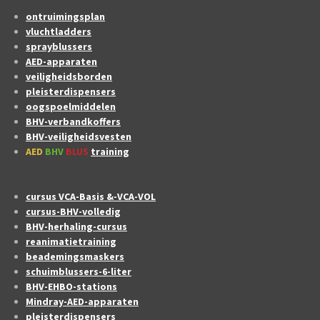
ontruimingsplan
vluchtladders
sprayblussers
AED-apparaten
veiligheidsborden
pleisterdispensers
oogspoelmiddelen
BHV-verbandkoffers
BHV-veiligheidsvesten
AED
BHV
BLUS
training
cursus VCA-Basis &-VCA-VOL
cursus-BHV-volledig
BHV-herhaling-cursus
reanimatietraining
beademingsmaskers
schuimblussers-6-liter
BHV-EHBO-stations
Mindray-AED-apparaten
pleisterdispensers