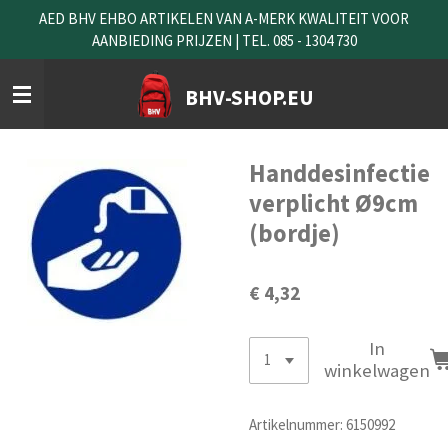
AED BHV EHBO ARTIKELEN VAN A-MERK KWALITEIT VOOR
Ga
AANBIEDING PRIJZEN | TEL. 085 - 1304 730
direct
naar
de
BHV-SHOP.EU
hoofdinhoud
Handdesinfectie
verplicht Ø9cm
(bordje)
€ 4,32
In
winkelwagen
Artikelnummer:
6150992