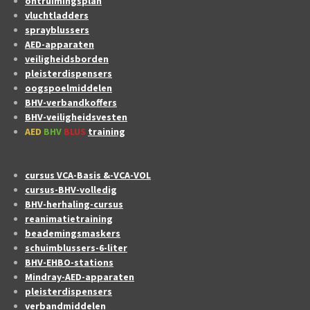
ontruimingsplan
vluchtladders
sprayblussers
AED-apparaten
veiligheidsborden
pleisterdispensers
oogspoelmiddelen
BHV-verbandkoffers
BHV-veiligheidsvesten
AED
BHV
BLUS
training
cursus VCA-Basis &-VCA-VOL
cursus-BHV-volledig
BHV-herhaling-cursus
reanimatietraining
beademingsmaskers
schuimblussers-6-liter
BHV-EHBO-stations
Mindray-AED-apparaten
pleisterdispensers
verbandmiddelen