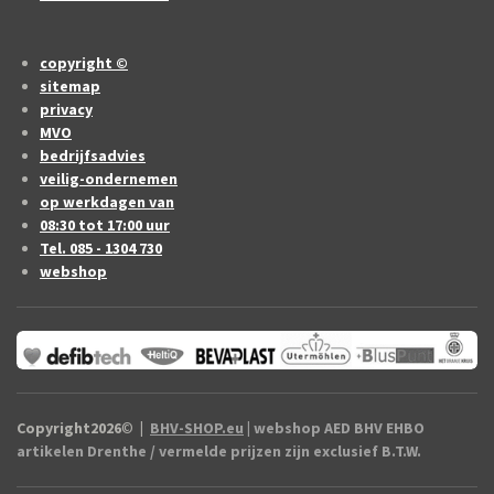
copyright ©
sitemap
privacy
MVO
bedrijfsadvies
veilig-ondernemen
op werkdagen van
08:30 tot 17:00 uur
Tel. 085 - 1304 730
webshop
Copyright2026
©
|
BHV-SHOP.eu
| webshop AED BHV EHBO
artikelen Drenthe / vermelde prijzen zijn exclusief B.T.W.