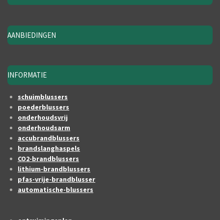
AANBIEDINGEN
INFORMATIE
schuimblussers
poederblussers
onderhoudsvrij
onderhoudsarm
accubrandblussers
brandslanghaspels
CO2-brandblussers
lithium-brandblussers
pfas-vrije-brandblusser
automatische-blussers