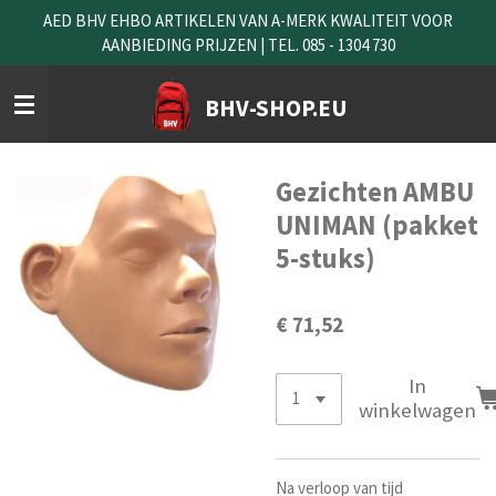
AED BHV EHBO ARTIKELEN VAN A-MERK KWALITEIT VOOR
Ga
AANBIEDING PRIJZEN | TEL. 085 - 1304 730
direct
naar
de
BHV-SHOP.EU
hoofdinhoud
Gezichten AMBU
UNIMAN (pakket
5-stuks)
€ 71,52
In
winkelwagen
Na verloop van tijd