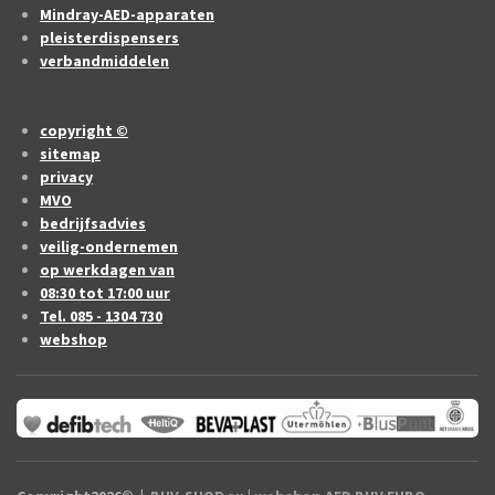
Mindray-AED-apparaten
pleisterdispensers
verbandmiddelen
copyright ©
sitemap
privacy
MVO
bedrijfsadvies
veilig-ondernemen
op werkdagen van
08:30 tot 17:00 uur
Tel. 085 - 1304 730
webshop