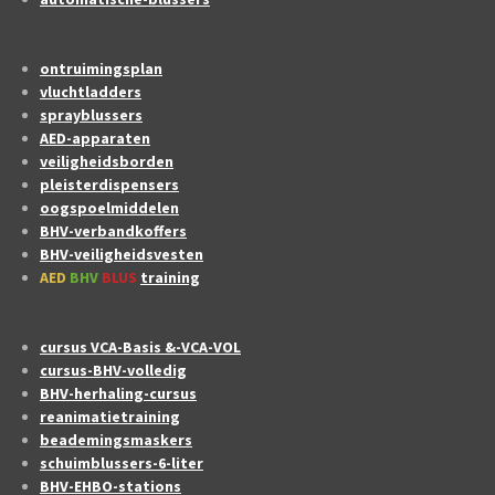
ontruimingsplan
vluchtladders
sprayblussers
AED-apparaten
veiligheidsborden
pleisterdispensers
oogspoelmiddelen
BHV-verbandkoffers
BHV-veiligheidsvesten
AED
BHV
BLUS
training
cursus VCA-Basis &-VCA-VOL
cursus-BHV-volledig
BHV-herhaling-cursus
reanimatietraining
beademingsmaskers
schuimblussers-6-liter
BHV-EHBO-stations