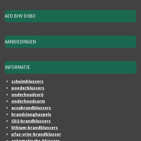
AED BHV EHBO
AANBIEDINGEN
INFORMATIE
schuimblussers
poederblussers
onderhoudsvrij
onderhoudsarm
accubrandblussers
brandslanghaspels
CO2-brandblussers
lithium-brandblussers
pfas-vrije-brandblusser
automatische-blussers