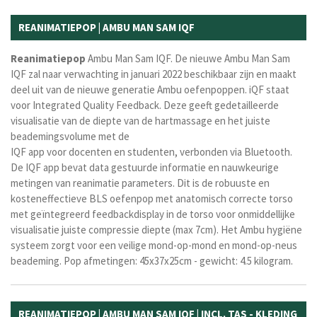
REANIMATIEPOP | AMBU MAN SAM IQF
Reanimatiepop
Ambu Man Sam IQF. De nieuwe Ambu Man Sam
IQF zal naar verwachting in januari 2022 beschikbaar zijn en maakt
deel uit van de nieuwe generatie Ambu oefenpoppen. iQF staat
voor Integrated Quality Feedback. Deze geeft gedetailleerde
visualisatie van de diepte van de hartmassage en het juiste
beademingsvolume met de
IQF app voor docenten en studenten, verbonden via Bluetooth.
De IQF app bevat data gestuurde informatie en nauwkeurige
metingen van reanimatie parameters. Dit is de robuuste en
kosteneffectieve BLS oefenpop met anatomisch correcte torso
met geïntegreerd feedbackdisplay in de torso voor onmiddellijke
visualisatie juiste compressie diepte (max 7cm). Het Ambu hygiëne
systeem zorgt voor een veilige mond-op-mond en mond-op-neus
beademing. Pop afmetingen: 45x37x25cm - gewicht: 4.5 kilogram.
REANIMATIEPOP | AMBU MAN SAM IQF | INCL. TAS - KLEDING