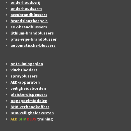
onderhoudsvrij
onderhoudsarm
accubrandblussers
brandslanghaspels
CO2-brandblussers
lithium-brandblussers
pfas-vrije-brandblusser
automatische-blussers
ontruimingsplan
vluchtladders
sprayblussers
AED-apparaten
veiligheidsborden
pleisterdispensers
oogspoelmiddelen
BHV-verbandkoffers
BHV-veiligheidsvesten
AED
BHV
BLUS
training