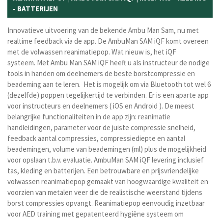
- BATTERIJEN
Innovatieve uitvoering van de bekende Ambu Man Sam, nu met
realtime feedback via de app.
De AmbuMan SAM iQF komt overeen
met de volwassen reanimatiepop. Wat nieuw is, het iQF
systeem.
Met Ambu Man SAM iQF heeft u als instructeur de nodige
tools in handen om deelnemers de beste borstcompressie en
beademing aan te leren. Het is mogelijk om via Bluetooth tot wel 6
(dezelfde) poppen tegelijkertijd te verbinden. Er is een aparte app
voor instructeurs en deelnemers ( iOS en Android ). De meest
belangrijke functionaliteiten in de app zijn: r
eanimatie
handleidingen, parameter
voor de juiste compressie snelheid,
f
eedback aantal compressies, compressiediepte
en aantal
beademingen, volume van beademingen (ml) plus de mogelijkheid
voor opslaan
t.b.v. evaluatie. AmbuMan SAM iQF levering inclusief
tas, kleding en batterijen. Een b
etrouwbare en prijsvriendelijke
volwassen reanimatiepop gemaakt van hoogwaardige kwaliteit en
voorzien van metalen veer die de realistische weerstand tijdens
borst compressies opvangt. Reanimatiepop e
envoudig inzetbaar
voor AED training met g
epatenteerd hygiëne systeem om