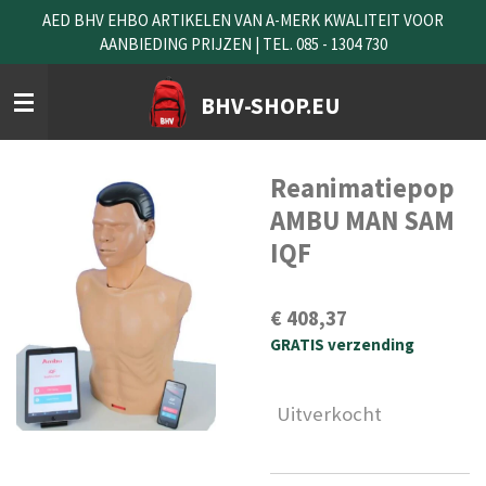
AED BHV EHBO ARTIKELEN VAN A-MERK KWALITEIT VOOR
Ga
AANBIEDING PRIJZEN | TEL. 085 - 1304 730
direct
naar
de
BHV-SHOP.EU
hoofdinhoud
Reanimatiepop
AMBU MAN SAM
IQF
€ 408,37
GRATIS verzending
Uitverkocht