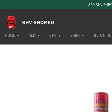
AED BHV EHBO 
Ga
direct
naar
BHV-SHOP.EU
de
hoofdinhoud
HOME
AED
BHV
EHBO
BLUSMIDD