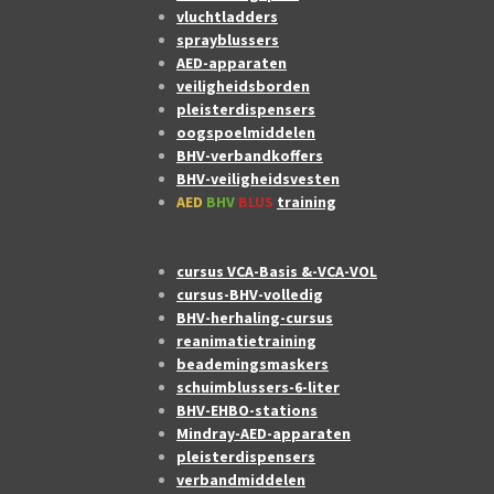
vluchtladders
sprayblussers
AED-apparaten
veiligheidsborden
pleisterdispensers
oogspoelmiddelen
BHV-verbandkoffers
BHV-veiligheidsvesten
AED
BHV
BLUS
training
cursus VCA-Basis &-VCA-VOL
cursus-BHV-volledig
BHV-herhaling-cursus
reanimatietraining
beademingsmaskers
schuimblussers-6-liter
BHV-EHBO-stations
Mindray-AED-apparaten
pleisterdispensers
verbandmiddelen