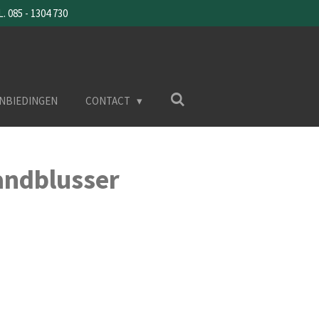
085 - 1304 730
NBIEDINGEN
CONTACT
ndblusser