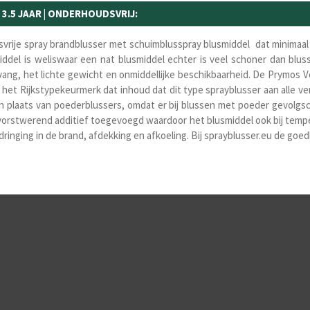
3.5 JAAR | ONDERHOUDSVRIJ:
vrije spray brandblusser met schuimblusspray blusmiddel dat minimaal 
iddel is weliswaar een nat blusmiddel echter is veel schoner dan blu
ng, het lichte gewicht en onmiddellijke beschikbaarheid. De
Prymos Vo
d het Rijkstypekeurmerk dat inhoud dat dit type sprayblusser aan alle v
in plaats van poederblussers, omdat er bij blussen met poeder gevolgs
s vorstwerend additief toegevoegd waardoor het blusmiddel ook bij temp
ndringing in de brand, afdekking en afkoeling. Bij sprayblusser.eu de g