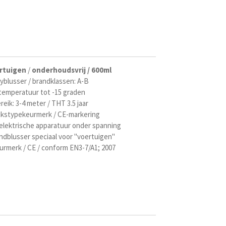
rtuigen
/
onderhoudsvrij / 600ml
blusser / brandklassen: A-B
bij temperatuur tot -15 graden
reik: 3-4 meter / THT 3.5 jaar
jkstypekeurmerk / CE-markering
 elektrische apparatuur onder spanning
dblusser speciaal voor "voertuigen"
rmerk / CE / conform EN3-7/A1; 2007