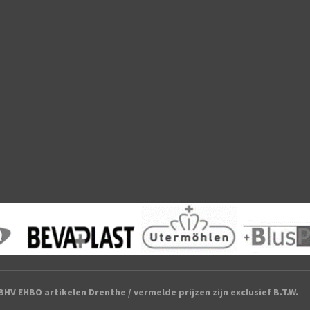
HV EHBO artikelen Drenthe / vermelde prijzen zijn exclusief B.T.W.