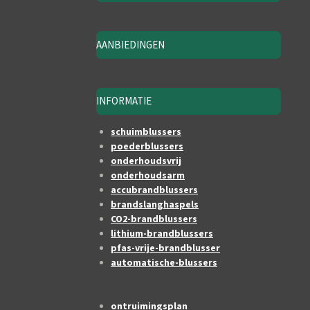
AANBIEDINGEN
INFORMATIE
schuimblussers
poederblussers
onderhoudsvrij
onderhoudsarm
accubrandblussers
brandslanghaspels
CO2-brandblussers
lithium-brandblussers
pfas-vrije-brandblusser
automatische-blussers
ontruimingsplan