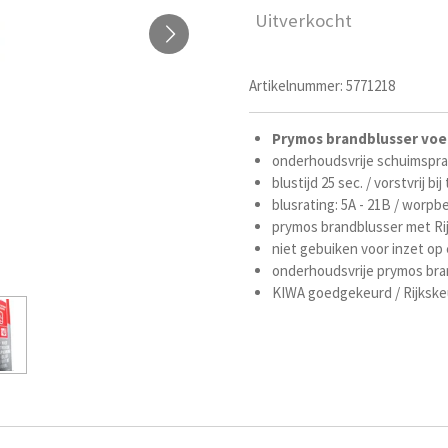
Uitverkocht
Artikelnummer:
5771218
Prymos brandblusser voe
onderhoudsvrije schuimspray
blustijd 25 sec. / vorstvrij 
blusrating: 5A - 21B / worpbe
prymos brandblusser met Ri
niet gebuiken voor inzet op
onderhoudsvrije prymos bran
KIWA goedgekeurd / Rijkskeu