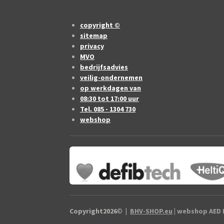
copyright ©
sitemap
privacy
MVO
bedrijfsadvies
veilig-ondernemen
op werkdagen van
08:30 tot 17:00 uur
Tel. 085 - 1304 730
webshop
Copyright2026
©
|
BHV-SHOP.eu
| webshop AED B