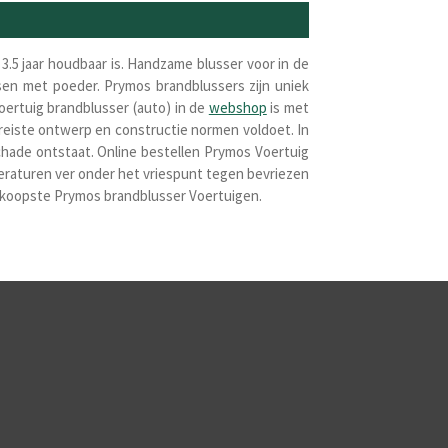
3.5 jaar houdbaar is. Handzame blusser voor in de
ssen met poeder. Prymos brandblussers zijn uniek
ertuig brandblusser (auto) in de
webshop
is met
ereiste ontwerp en constructie normen voldoet. In
chade ontstaat. Online bestellen Prymos Voertuig
eraturen ver onder het vriespunt tegen bevriezen
oedkoopste Prymos brandblusser Voertuigen.