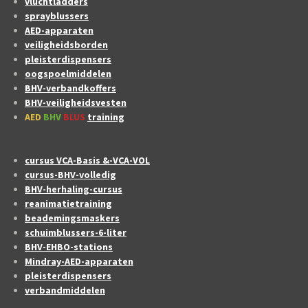
vluchtladders
sprayblussers
AED-apparaten
veiligheidsborden
pleisterdispensers
oogspoelmiddelen
BHV-verbandkoffers
BHV-veiligheidsvesten
AED
BHV
BLUS
training
cursus VCA-Basis &-VCA-VOL
cursus-BHV-volledig
BHV-herhaling-cursus
reanimatietraining
beademingsmaskers
schuimblussers-6-liter
BHV-EHBO-stations
Mindray-AED-apparaten
pleisterdispensers
verbandmiddelen