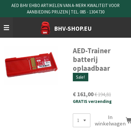
AED BHV EHBO ARTIKELEN VAN A-MERK KWALITEIT VOOR
Ga
AANBIEDING PRIJZEN | TEL. 085 - 1304 730
direct
naar
de
BHV-SHOP.EU
hoofdinhoud
AED-Trainer
batterij
oplaadbaar
Sale!
€ 161,00
€ 194,81
GRATIS verzending
In
winkelwagen