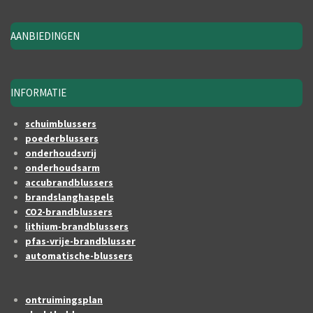
AANBIEDINGEN
INFORMATIE
schuimblussers
poederblussers
onderhoudsvrij
onderhoudsarm
accubrandblussers
brandslanghaspels
CO2-brandblussers
lithium-brandblussers
pfas-vrije-brandblusser
automatische-blussers
ontruimingsplan