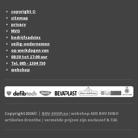
copyright ©
sitemap
privacy
MVO
bedrijfsadvies
veilig-ondernemen
op werkdagen van
08:30 tot 17:00 uur
Tel. 085 - 1304 730
webshop
Copyright2026
©
|
BHV-SHOP.eu
| webshop AED BHV EHBO
artikelen Drenthe / vermelde prijzen zijn exclusief B.T.W.