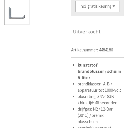
Uitverkocht
Artikelnummer:
4484186
kunststof
brandblusser
/
schuim
9-liter
brandklassen: A-B /
apparatuur tot 1000-volt
blusrating: 34A-183B
/
blustijd: 46 seconden
drijfgas: N2 /
12-Bar
(20°C) / premix
bluss
chuim
schuimblusser met