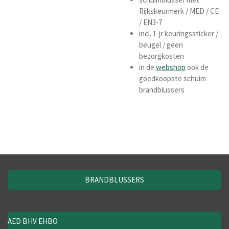
Rijkskeurmerk / MED / CE
/ EN3-7
incl. 1-jr keuringssticker /
beugel / geen
bezorgkosten
in de
webshop
ook de
goedkoopste schuim
brandblussers
BRANDBLUSSERS
AED BHV EHBO