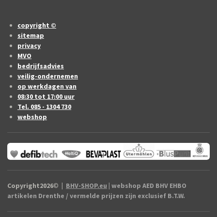
copyright ©
sitemap
privacy
MVO
bedrijfsadvies
veilig-ondernemen
op werkdagen van
08:30 tot 17:00 uur
Tel. 085 - 1304 730
webshop
Copyright2026
©
|
BHV-SHOP.eu
| webshop AED BHV EHBO
artikelen Drenthe / vermelde prijzen zijn exclusief B.T.W.