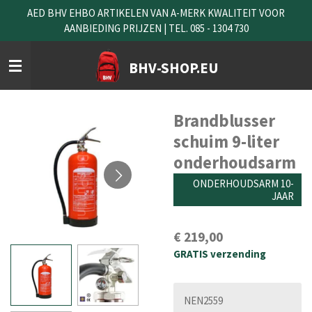
AED BHV EHBO ARTIKELEN VAN A-MERK KWALITEIT VOOR
Ga
AANBIEDING PRIJZEN | TEL. 085 - 1304 730
direct
naar
de
BHV-SHOP.EU
hoofdinhoud
Brandblusser
schuim 9-liter
onderhoudsarm
ONDERHOUDSARM 10-
JAAR
€ 219,00
GRATIS verzending
NEN2559