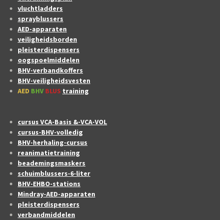
vluchtladders
sprayblussers
AED-apparaten
veiligheidsborden
pleisterdispensers
oogspoelmiddelen
BHV-verbandkoffers
BHV-veiligheidsvesten
AED
BHV
BLUS
training
cursus VCA-Basis &-VCA-VOL
cursus-BHV-volledig
BHV-herhaling-cursus
reanimatietraining
beademingsmaskers
schuimblussers-6-liter
BHV-EHBO-stations
Mindray-AED-apparaten
pleisterdispensers
verbandmiddelen