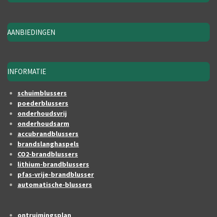
AANBIEDINGEN
INFORMATIE
schuimblussers
poederblussers
onderhoudsvrij
onderhoudsarm
accubrandblussers
brandslanghaspels
CO2-brandblussers
lithium-brandblussers
pfas-vrije-brandblusser
automatische-blussers
ontruimingsplan