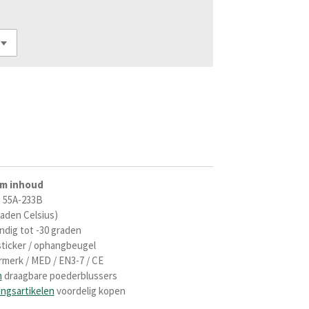
am inhoud
: 55A-233B
graden Celsius)
ndig tot -30 graden
ssticker / ophangbeugel
merk / MED / EN3-7 / CE
n
draagbare poederblussers
ingsartikelen
voordelig kopen