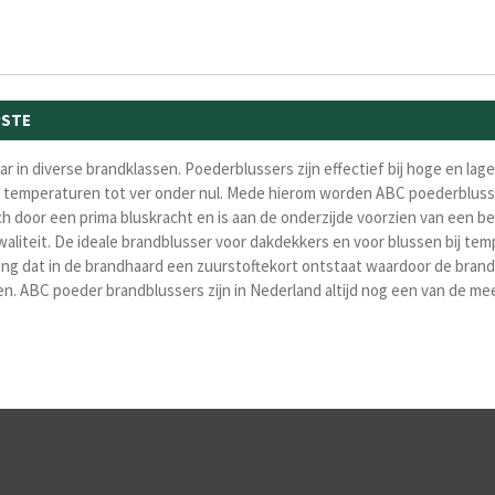
PSTE
r in diverse brandklassen. Poederblussers zijn effectief bij hoge en lag
ij temperaturen tot ver onder nul. Mede hierom worden ABC poederbluss
ich door een prima bluskracht en is aan de onderzijde voorzien van ee
aliteit. De ideale b
randblusser voor dakdekkers en voor blussen bij tem
ng dat in de brandhaard een zuurstoftekort ontstaat waardoor de brand
en. ABC poeder brandblussers zijn in Nederland altijd nog een van de 