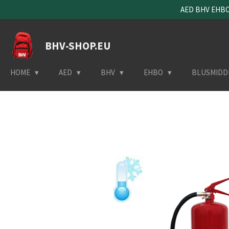
AED BHV EHBO 
Ga
direct
naar
BHV-SHOP.EU
de
hoofdinhoud
HOME
AED
BHV
EHBO
BLUSMIDD