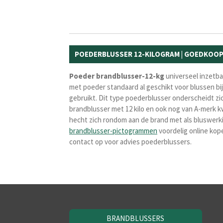
POEDERBLUSSER 12-KILOGRAM | GOEDKOO
Poeder brandblusser-12-kg
universeel inzetbaa
met poeder standaard al geschikt voor blussen b
gebruikt. Dit type poederblusser onderscheidt z
brandblusser met 12 kilo en ook nog van A-merk kw
hecht zich rondom aan de brand met als bluswerki
brandblusser-pictogrammen
voordelig online kop
contact op voor advies poederblussers.
BRANDBLUSSERS