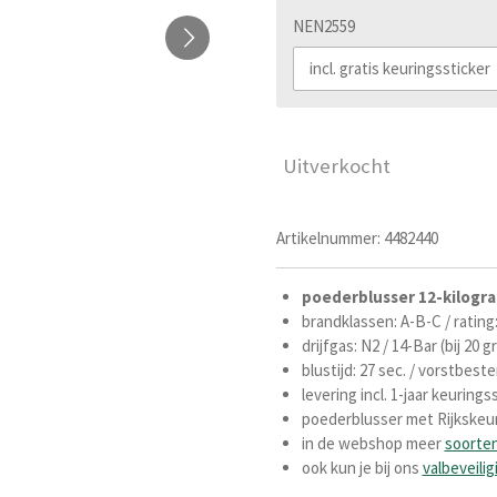
NEN2559
Uitverkocht
Artikelnummer:
4482440
poederblusser
12-kilogr
brandklassen: A-B-C /
rating
drijfgas: N2 / 14-Bar (bij 20 
blustijd: 27 sec. /
vorstbeste
levering incl. 1-jaar keuring
poederblusser met Rijkskeur
in de webshop meer
soorte
ook kun je bij ons
valbeveilig