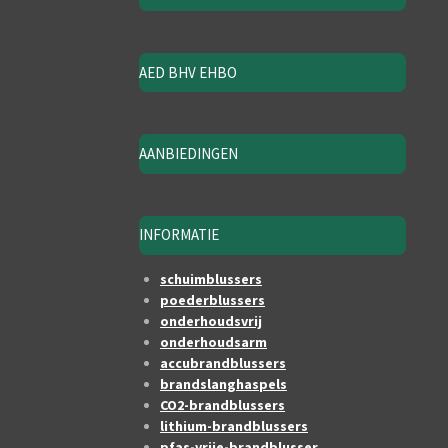
AED BHV EHBO
AANBIEDINGEN
INFORMATIE
schuimblussers
poederblussers
onderhoudsvrij
onderhoudsarm
accubrandblussers
brandslanghaspels
CO2-brandblussers
lithium-brandblussers
pfas-vrije-brandblusser