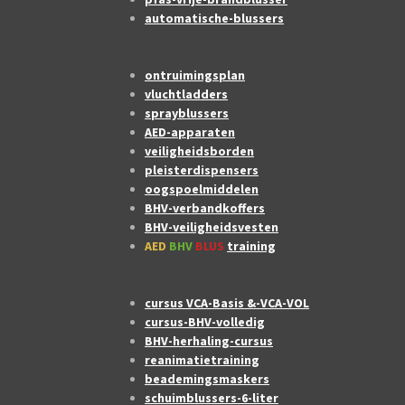
automatische-blussers
ontruimingsplan
vluchtladders
sprayblussers
AED-apparaten
veiligheidsborden
pleisterdispensers
oogspoelmiddelen
BHV-verbandkoffers
BHV-veiligheidsvesten
AED
BHV
BLUS
training
cursus VCA-Basis &-VCA-VOL
cursus-BHV-volledig
BHV-herhaling-cursus
reanimatietraining
beademingsmaskers
schuimblussers-6-liter