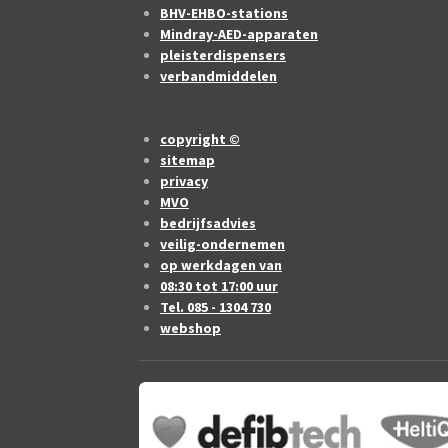
BHV-EHBO-stations
Mindray-AED-apparaten
pleisterdispensers
verbandmiddelen
copyright ©
sitemap
privacy
MVO
bedrijfsadvies
veilig-ondernemen
op werkdagen van
08:30 tot 17:00 uur
Tel. 085 - 1304 730
webshop