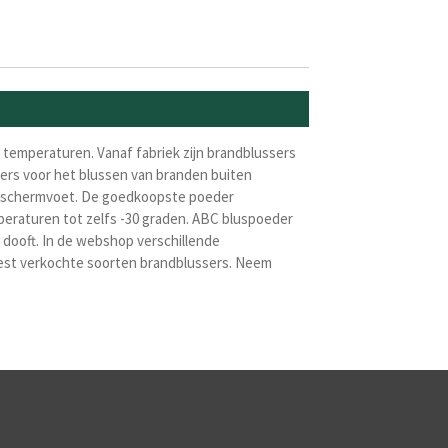
e temperaturen. Vanaf fabriek zijn brandblussers
ers voor het blussen van branden buiten
n beschermvoet. De goedkoopste poeder
peraturen tot zelfs -30 graden
. ABC blusp
oeder
 dooft. In de webshop verschillende
meest verkochte soorten brandblussers. Neem