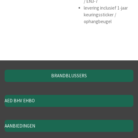
/ EN3-7
levering inclusief 1-jaar
keuringssticker /
ophangbeugel
BRANDBLUSSERS
AED BHV EHBO
AANBIEDINGEN