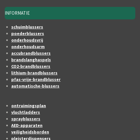
INFORMATIE
schuimblussers
poederblussers
onderhoudsvrij
onderhoudsarm
accubrandblussers
brandslanghaspels
CO2-brandblussers
lithium-brandblussers
pfas-vrije-brandblusser
automatische-blussers
ontruimingsplan
vluchtladders
sprayblussers
AED-apparaten
veiligheidsborden
pleisterdispensers