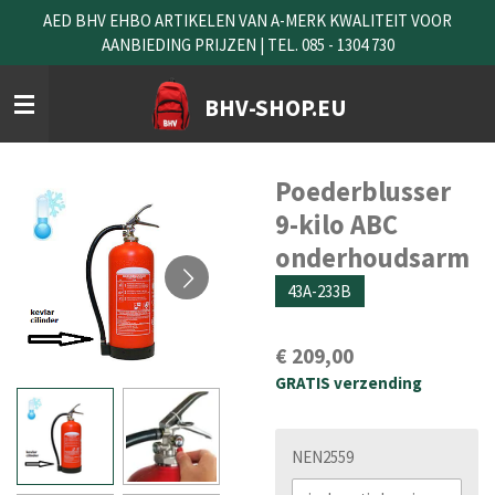
AED BHV EHBO ARTIKELEN VAN A-MERK KWALITEIT VOOR
Ga
AANBIEDING PRIJZEN | TEL. 085 - 1304 730
direct
naar
de
BHV-SHOP.EU
hoofdinhoud
Poederblusser
9-kilo ABC
onderhoudsarm
43A-233B
€ 209,00
GRATIS verzending
NEN2559