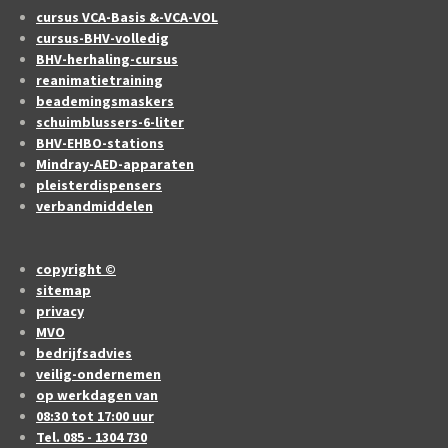
cursus VCA-Basis &-VCA-VOL
cursus-BHV-volledig
BHV-herhaling-cursus
reanimatietraining
beademingsmaskers
schuimblussers-6-liter
BHV-EHBO-stations
Mindray-AED-apparaten
pleisterdispensers
verbandmiddelen
copyright ©
sitemap
privacy
MVO
bedrijfsadvies
veilig-ondernemen
op werkdagen van
08:30 tot 17:00 uur
Tel. 085 - 1304 730