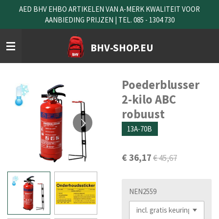
AED BHV EHBO ARTIKELEN VAN A-MERK KWALITEIT VOOR
Ga
AANBIEDING PRIJZEN | TEL. 085 - 1304 730
direct
naar
de
BHV-SHOP.EU
hoofdinhoud
Poederblusser
2-kilo ABC
robuust
13A-70B
€ 36,17
€ 45,67
NEN2559