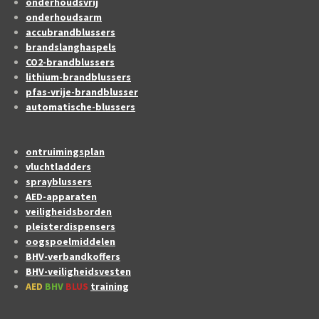
onderhoudsvrij
onderhoudsarm
accubrandblussers
brandslanghaspels
CO2-brandblussers
lithium-brandblussers
pfas-vrije-brandblusser
automatische-blussers
ontruimingsplan
vluchtladders
sprayblussers
AED-apparaten
veiligheidsborden
pleisterdispensers
oogspoelmiddelen
BHV-verbandkoffers
BHV-veiligheidsvesten
AED
BHV
BLUS
training