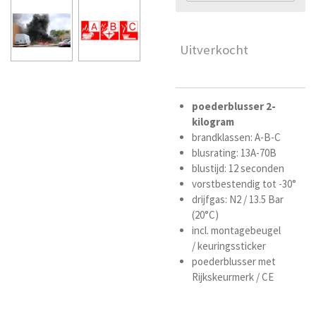
Uitverkocht
poederblusser
2-
kilogram
brandklassen: A-B-C
blusrating: 13A-70B
blustijd: 12 seconden
vorstbestendig tot -30°
drijfgas: N2 / 13.5 Bar
(20°C)
incl. montagebeugel
/ keuringssticker
poederblusser met
Rijkskeurmerk / CE