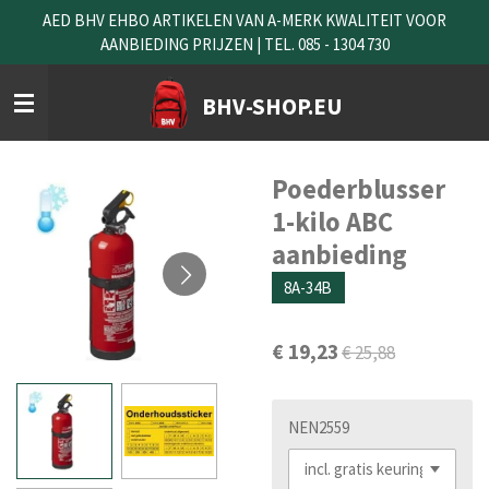
AED BHV EHBO ARTIKELEN VAN A-MERK KWALITEIT VOOR
Ga
AANBIEDING PRIJZEN | TEL. 085 - 1304 730
direct
naar
de
BHV-SHOP.EU
hoofdinhoud
Poederblusser
1-kilo ABC
aanbieding
8A-34B
€ 19,23
€ 25,88
NEN2559