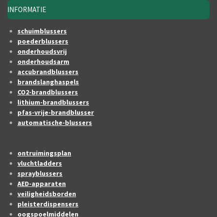
INFORMATIE
schuimblussers
poederblussers
onderhoudsvrij
onderhoudsarm
accubrandblussers
brandslanghaspels
CO2-brandblussers
lithium-brandblussers
pfas-vrije-brandblusser
automatische-blussers
ontruimingsplan
vluchtladders
sprayblussers
AED-apparaten
veiligheidsborden
pleisterdispensers
oogspoelmiddelen