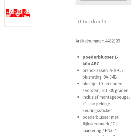
Uitverkocht
Artikelnummer:
4482309
poederblusser
1-
kilo
ABC
brandklassen: A-B-C /
blus
rating: 8A-34B
blustijd: 10 seconden
/
vorstvrij tot -30 graden
inclusief montagebeugel
/ 1-jaar geldige
keuringssticker
poederblusser met
Rijkskeurmerk / CE-
markering / EN3-7