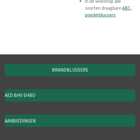
in de webshop alle
soorten draagbare
ABC-
poederblussers
BRANDBLUSSERS
AED BHV EHBO
AANBIEDINGEN