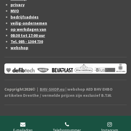
privacy
MVO
bedrijfsadvies
veilig-ondernemen
op werkdagen van
08:30 tot 17:00 uur
Tel. 085 - 1304 730
webshop
Copyright2026
©
|
BHV-SHOP.eu
| webshop AED BHV EHBO
artikelen Drenthe / vermelde prijzen zijn exclusief B.T.W.
E-mailadres
Telefoonnummer
Instagram