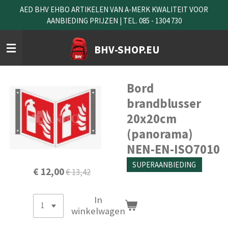
AED BHV EHBO ARTIKELEN VAN A-MERK KWALITEIT VOOR
Ga
AANBIEDING PRIJZEN | TEL. 085 - 1304 730
direct
naar
de
BHV-SHOP.EU
hoofdinhoud
Bord
brandblusser
20x20cm
(panorama)
NEN-EN-ISO7010
SUPERAANBIEDING
€ 12,00
€ 13,42
In
winkelwagen