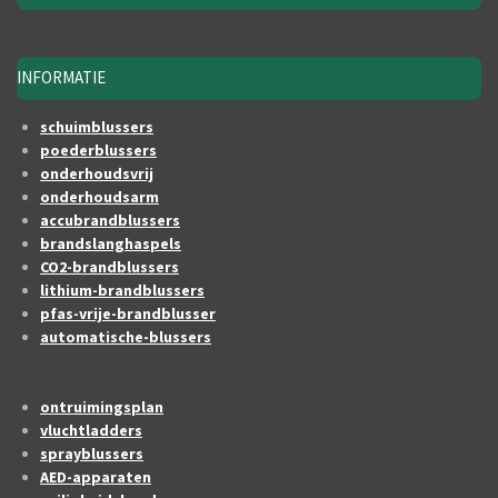
INFORMATIE
schuimblussers
poederblussers
onderhoudsvrij
onderhoudsarm
accubrandblussers
brandslanghaspels
CO2-brandblussers
lithium-brandblussers
pfas-vrije-brandblusser
automatische-blussers
ontruimingsplan
vluchtladders
sprayblussers
AED-apparaten