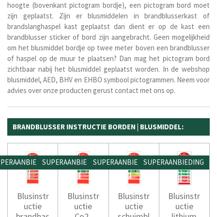
hoogte (bovenkant pictogram bordje), een pictogram bord moet
zijn geplaatst. Zijn er blusmiddelen in brandblusserkast of
brandslanghaspel kast geplaatst dan dient er op de kast een
brandblusser sticker of bord zijn aangebracht. Geen mogelijkheid
om het blusmiddel bordje op twee meter boven een brandblusser
of haspel op de muur te plaatsen? Dan mag het pictogram bord
zichtbaar nabij het blusmiddel geplaatst worden. In de webshop
blusmiddel, AED, BHV en EHBO symbool pictogrammen. Neem voor
advies over onze producten gerust contact met ons op.
BRANDBLUSSER INSTRUCTIE BORDEN | BLUSMIDDEL:
PERAANBIEDING
SUPERAANBIEDING
SUPERAANBIEDING
SUPERAANBIEDING
Blusinstr
Blusinstr
Blusinstr
Blusinstr
uctie
uctie
uctie
uctie
brandhas
Co2-
schuimbl
lithium