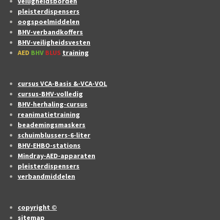
veiligheidsborden
pleisterdispensers
oogspoelmiddelen
BHV-verbandkoffers
BHV-veiligheidsvesten
AED
BHV
BLUS
training
cursus VCA-Basis &-VCA-VOL
cursus-BHV-volledig
BHV-herhaling-cursus
reanimatietraining
beademingsmaskers
schuimblussers-6-liter
BHV-EHBO-stations
Mindray-AED-apparaten
pleisterdispensers
verbandmiddelen
copyright ©
sitemap