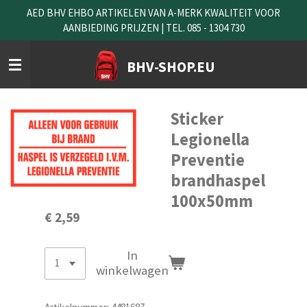
AED BHV EHBO ARTIKELEN VAN A-MERK KWALITEIT VOOR
Ga
AANBIEDING PRIJZEN | TEL. 085 - 1304 730
direct
naar
de
BHV-SHOP.EU
hoofdinhoud
Sticker
Legionella
Preventie
brandhaspel
100x50mm
€ 2,59
In
winkelwagen