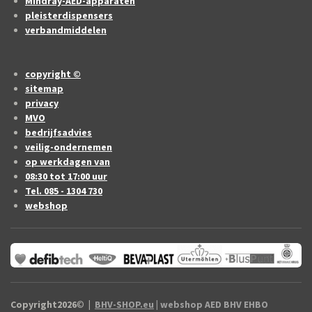
Mindray-AED-apparaten
pleisterdispensers
verbandmiddelen
copyright ©
sitemap
privacy
MVO
bedrijfsadvies
veilig-ondernemen
op werkdagen van
08:30 tot 17:00 uur
Tel. 085 - 1304 730
webshop
Copyright2026
©
|
BHV-SHOP.eu
| webshop AED BHV EHBO