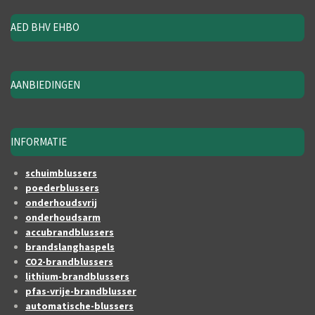
AED BHV EHBO
AANBIEDINGEN
INFORMATIE
schuimblussers
poederblussers
onderhoudsvrij
onderhoudsarm
accubrandblussers
brandslanghaspels
CO2-brandblussers
lithium-brandblussers
pfas-vrije-brandblusser
automatische-blussers