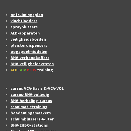
ontruimingsplan
vluchtladders
sprayblussers
AED-apparaten
veiligheidsborden
pleisterdispensers
oogspoelmiddelen
BHV-verbandkoffers
BHV-veiligheidsvesten
AED
BHV
BLUS
training
cursus VCA-Basis &-VCA-VOL
cursus-BHV-volledig
BHV-herhaling-cursus
reanimatietraining
beademingsmaskers
schuimblussers-6-liter
BHV-EHBO-stations