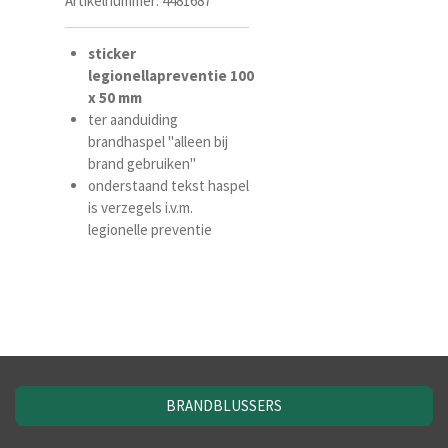
Artikelnummer:
4481687
sticker
legionellapreventie
100
x
50
mm
ter aanduiding
brandhaspel "alleen bij
brand gebruiken"
onderstaand tekst haspel
is verzegels i.v.m.
legionelle preventie
BRANDBLUSSERS