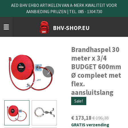
AED BHV EHBO ARTIKELEN VAN A-MERK KWALITEIT VOOR
Ga
AANBIEDING PRIJZEN | TEL. 085 - 1304 730
direct
naar
de
BHV-SHOP.EU
hoofdinhoud
Brandhaspel 30
meter x 3/4
BUDGET 600mm
Ø compleet met
flex.
aansluitslang
Sale!
€ 173,18
€ 196,38
GRATIS verzending