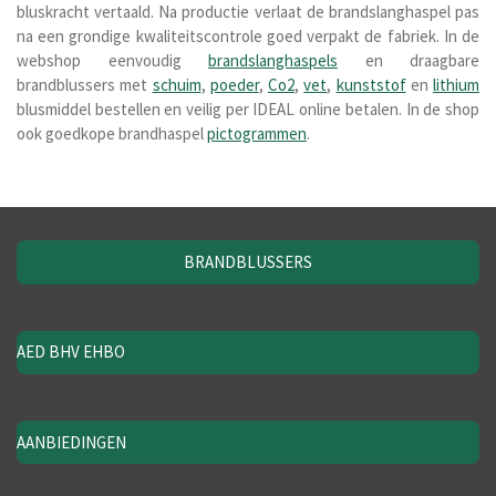
bluskracht vertaald. Na productie verlaat de brandslanghaspel pas
na een grondige kwaliteitscontrole goed verpakt de fabriek. In de
webshop eenvoudig
brandslanghaspels
en draagbare
brandblussers met
schuim
,
poeder
,
Co2
,
vet
,
kunststof
en
lithium
blusmiddel bestellen en veilig per IDEAL online betalen. In de shop
ook goedkope brandhaspel
pictogrammen
.
BRANDBLUSSERS
AED BHV EHBO
AANBIEDINGEN