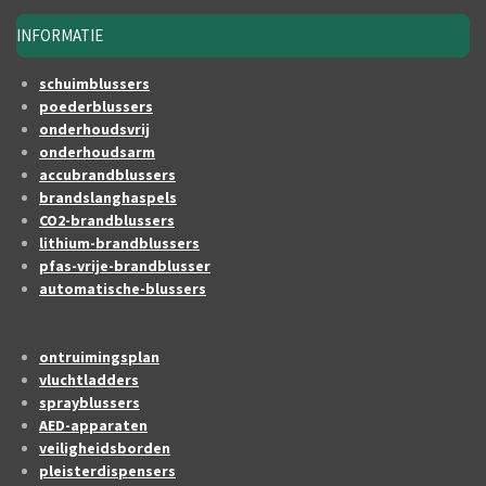
INFORMATIE
schuimblussers
poederblussers
onderhoudsvrij
onderhoudsarm
accubrandblussers
brandslanghaspels
CO2-brandblussers
lithium-brandblussers
pfas-vrije-brandblusser
automatische-blussers
ontruimingsplan
vluchtladders
sprayblussers
AED-apparaten
veiligheidsborden
pleisterdispensers