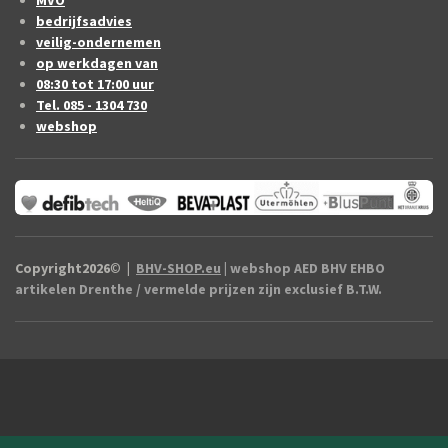
bedrijfsadvies
veilig-ondernemen
op werkdagen van
08:30 tot 17:00 uur
Tel. 085 - 1304 730
webshop
Copyright2026
©
|
BHV-SHOP.eu
| webshop AED BHV EHBO
artikelen Drenthe / vermelde prijzen zijn exclusief B.T.W.