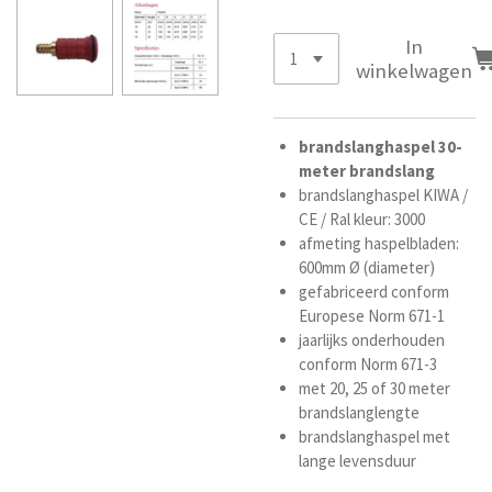
In
winkelwagen
brandslanghaspel
30-
meter
brandslang
brandslanghaspel KIWA /
CE / Ral kleur: 3000
afmeting haspelbladen:
600mm Ø (diameter)
gefabriceerd conform
Europese Norm 671-1
jaarlijks onderhouden
conform Norm 671-3
met 20, 25 of 30
meter
brandslanglengte
brandslanghaspel met
lange levensduur