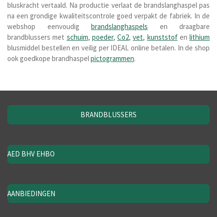
bluskracht vertaald. Na productie verlaat de brandslanghaspel pas
na een grondige kwaliteitscontrole goed verpakt de fabriek. In de
webshop eenvoudig
brandslanghaspels
en draagbare
brandblussers met
schuim
,
poeder
,
Co2
,
vet
,
kunststof
en
lithium
blusmiddel bestellen en veilig per IDEAL online betalen. In de shop
ook goedkope brandhaspel
pictogrammen
.
BRANDBLUSSERS
AED BHV EHBO
AANBIEDINGEN