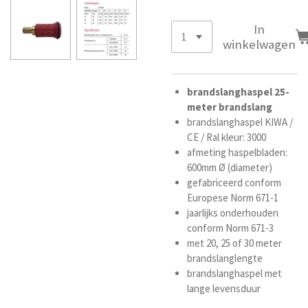
In
winkelwagen
brandslanghaspel
25-
meter
brandslang
brandslanghaspel KIWA /
CE / Ral kleur: 3000
afmeting haspelbladen:
600mm Ø (diameter)
gefabriceerd conform
Europese Norm 671-1
jaarlijks onderhouden
conform Norm 671-3
met 20, 25 of 30
meter
brandslanglengte
brandslanghaspel met
lange levensduur