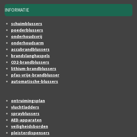
INFORMATIE
schuimblussers
poederblussers
onderhoudsvrij
onderhoudsarm
accubrandblussers
brandslanghaspels
CO2-brandblussers
lithium-brandblussers
pfas-vrije-brandblusser
automatische-blussers
ontruimingsplan
vluchtladders
sprayblussers
AED-apparaten
veiligheidsborden
pleisterdispensers