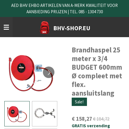
AED BHV EHBO ARTIKELEN VAN A-MERK KWALITEIT VOOR
Ga
AANBIEDING PRIJZEN | TEL. 085 - 1304 730
direct
naar
de
BHV-SHOP.EU
hoofdinhoud
Brandhaspel 25
meter x 3/4
BUDGET 600mm
Ø compleet met
flex.
aansluitslang
Sale!
€ 158,27
€ 184,72
GRATIS verzending