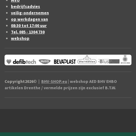
bedrijfsadvies
veilig-ondernemen
op werkdagen van
08:30 tot 17:00 uur
Tel. 085 - 1304 730
webshop
Copyright2026
©
|
BHV-SHOP.eu
| webshop AED BHV EHBO
artikelen Drenthe / vermelde prijzen zijn exclusief B.T.W.