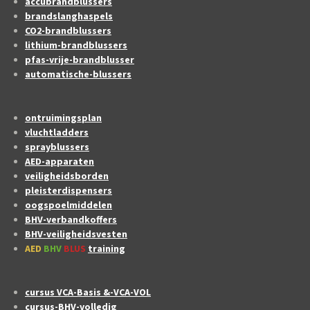
accubrandblussers
brandslanghaspels
CO2-brandblussers
lithium-brandblussers
pfas-vrije-brandblusser
automatische-blussers
ontruimingsplan
vluchtladders
sprayblussers
AED-apparaten
veiligheidsborden
pleisterdispensers
oogspoelmiddelen
BHV-verbandkoffers
BHV-veiligheidsvesten
AED
BHV
BLUS
training
cursus VCA-Basis &-VCA-VOL
cursus-BHV-volledig