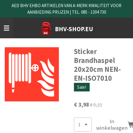
AED BHV EHBO ARTIKELEN VAN A-MERK KWALITEIT VOOR
Ga
AANBIEDING PRIJZEN | TEL. 085 - 1304 730
direct
naar
de
BHV-SHOP.EU
hoofdinhoud
Sticker
Brandhaspel
20x20cm NEN-
EN-ISO7010
Sale!
€ 3,98
€ 5,11
In
winkelwagen