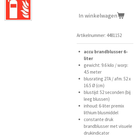
In winkelwagen
Artikelnummer:
4481152
accu brandblusser
6-
liter
gewicht: 9.6 kilo /
worp:
4.5 meter
blusrating 27A / afm. 52 x
16.5
Ø
(cm)
blustijd: 52 seconden (bij
leeg blussen)
inhoud: 6-liter premix
lithium blusmiddel
constante druk
brandblusser met visuele
drukindicator