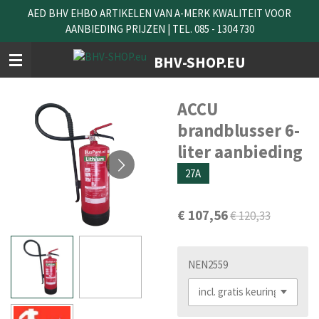
AED BHV EHBO ARTIKELEN VAN A-MERK KWALITEIT VOOR
Ga
AANBIEDING PRIJZEN | TEL. 085 - 1304 730
direct
naar
BHV-SHOP.EU
de
hoofdinhoud
ACCU
brandblusser 6-
liter aanbieding
27A
€ 107,56
€ 120,33
NEN2559