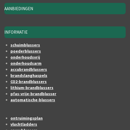
AANBIEDINGEN
INFORMATIE
schuimblussers
poederblussers
onderhoudsvrij
onderhoudsarm
accubrandblussers
brandslanghaspels
CO2-brandblussers
lithium-brandblussers
pfas-vrije-brandblusser
automatische-blussers
ontruimingsplan
vluchtladders