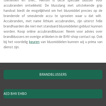
toenemen en snel... Hierom is deze speciale blusser voor
accubranden ontwikkeld. De blusslang met uitstekende grip
handvat biedt de mogelijkheid om het blusmiddel precies op de
brandende of smeulende accu te sproeien waar u dat wilt.
Accubranden, met name lithium accubranden, zijn uiterst felle
brandhaarden die niet met standaard blusmiddelen geblust kunnen
worden. Koop online accubrandblusser. Neem voor advies over
brandblussers en overige artikelen in de BHV-shop contact op. Ook
bij het voordelig
keuren
van blusmiddelen kunnen wij u prima van
dienst zijn.
BRANDBLUSSERS
AED BHV EHBO