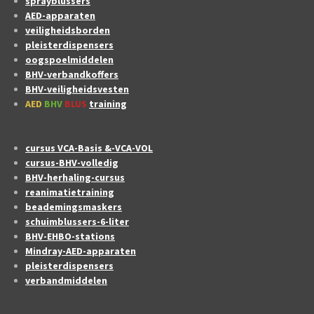
sprayblussers
AED-apparaten
veiligheidsborden
pleisterdispensers
oogspoelmiddelen
BHV-verbandkoffers
BHV-veiligheidsvesten
AED
BHV
BLUS
training
cursus VCA-Basis &-VCA-VOL
cursus-BHV-volledig
BHV-herhaling-cursus
reanimatietraining
beademingsmaskers
schuimblussers-6-liter
BHV-EHBO-stations
Mindray-AED-apparaten
pleisterdispensers
verbandmiddelen