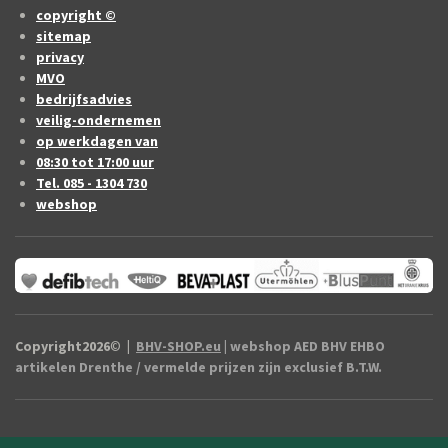
copyright ©
sitemap
privacy
MVO
bedrijfsadvies
veilig-ondernemen
op werkdagen van
08:30 tot 17:00 uur
Tel. 085 - 1304 730
webshop
Copyright2026
©
|
BHV-SHOP.eu
| webshop AED BHV EHBO
artikelen Drenthe / vermelde prijzen zijn exclusief B.T.W.