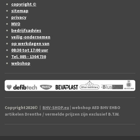
copyright ©
sitemap
privacy
MVO
bedrijfsadvies
veilig-ondernemen
op werkdagen van
08:30 tot 17:00 uur
Tel. 085 - 1304 730
webshop
Copyright2026
©
|
BHV-SHOP.eu
| webshop AED BHV EHBO
artikelen Drenthe / vermelde prijzen zijn exclusief B.T.W.