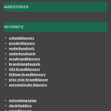
AANBIEDINGEN
INFORMATIE
schuimblussers
poederblussers
onderhoudsvrij
onderhoudsarm
accubrandblussers
brandslanghaspels
CO2-brandblussers
lithium-brandblussers
pfas-vrije-brandblusser
automatische-blussers
ontruimingsplan
vluchtladders
sprayblussers