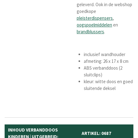
geleverd.
Ook in de webshop
goedkope
pleisterdispensers
,
oogspoelmiddelen
en
brandblussers
.
inclusief wandhouder
afmeting: 26 x 17 x 8 cm
ABS verbanddoos (2
sluitclips)
kleur: witte doos en goed
sluitende deksel
INHOUD VERBANDDOOS
ARTIKEL: 0687
KINDEREN | UITGEBREID: