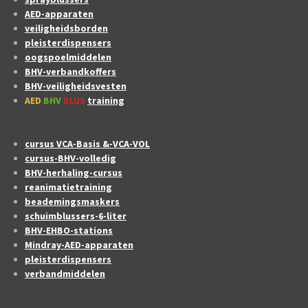
AED-apparaten
veiligheidsborden
pleisterdispensers
oogspoelmiddelen
BHV-verbandkoffers
BHV-veiligheidsvesten
AED
BHV
BLUS
training
cursus VCA-Basis &-VCA-VOL
cursus-BHV-volledig
BHV-herhaling-cursus
reanimatietraining
beademingsmaskers
schuimblussers-6-liter
BHV-EHBO-stations
Mindray-AED-apparaten
pleisterdispensers
verbandmiddelen