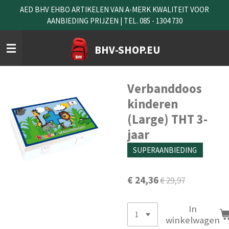
AED BHV EHBO ARTIKELEN VAN A-MERK KWALITEIT VOOR
Ga
AANBIEDING PRIJZEN | TEL. 085 - 1304 730
direct
naar
de
BHV-SHOP.EU
hoofdinhoud
Verbanddoos
kinderen
(Large) THT 3-
jaar
SUPERAANBIEDING
€ 24,36
€ 29,97
In
winkelwagen