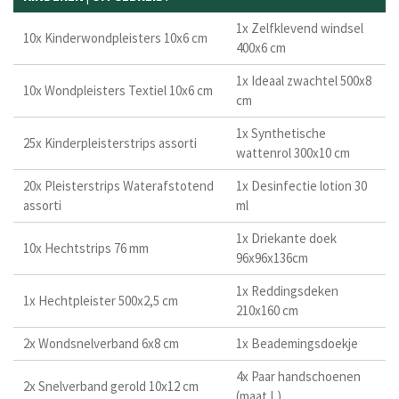
1x Zelfklevend windsel
10x Kinderwondpleisters 10x6 cm
400x6 cm
1x Ideaal zwachtel 500x8
10x Wondpleisters Textiel 10x6 cm
cm
1x Synthetische
25x Kinderpleisterstrips assorti
wattenrol 300x10 cm
20x Pleisterstrips Waterafstotend
1x Desinfectie lotion 30
assorti
ml
1x Driekante doek
10x Hechtstrips 76 mm
96x96x136cm
1x Reddingsdeken
1x Hechtpleister 500x2,5 cm
210x160 cm
2x Wondsnelverband 6x8 cm
1x Beademingsdoekje
4x Paar handschoenen
2x Snelverband gerold 10x12 cm
(maat L)