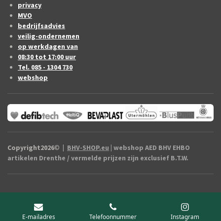
privacy
MVO
bedrijfsadvies
veilig-ondernemen
op werkdagen van
08:30 tot 17:00 uur
Tel. 085 - 1304 730
webshop
Copyright2026
©
|
BHV-SHOP.eu
| webshop AED BHV EHBO
artikelen Drenthe / vermelde prijzen zijn exclusief B.T.W.
E-mailadres
Telefoonnummer
Instagram