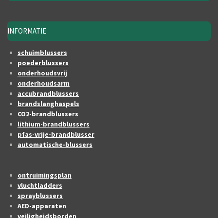
INFORMATIE
schuimblussers
poederblussers
onderhoudsvrij
onderhoudsarm
accubrandblussers
brandslanghaspels
CO2-brandblussers
lithium-brandblussers
pfas-vrije-brandblusser
automatische-blussers
ontruimingsplan
vluchtladders
sprayblussers
AED-apparaten
veiligheidsborden