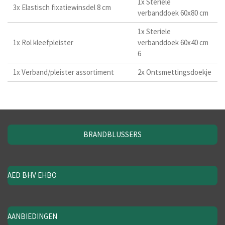
1x Steriele
3x Elastisch fixatiewinsdel 8 cm
verbanddoek 60x80 cm
1x Steriele
1x Rol kleefpleister
verbanddoek 60x40 cm
6
1x Verband/pleister assortiment
2x Ontsmettingsdoekje
BRANDBLUSSERS
AED BHV EHBO
AANBIEDINGEN