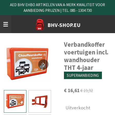
AED BHV EHBO ARTIKELEN VAN A-MERK KWALITEIT VOOR
Ga
AANBIEDING PRIJZEN | TEL. 085 - 1304 730
direct
naar
de
BHV-SHOP.EU
hoofdinhoud
Verbandkoffer
voertuigen incl.
wandhouder
THT 4-jaar
SUPERAANBIEDING
€ 16,61
€ 19,92
Uitverkocht