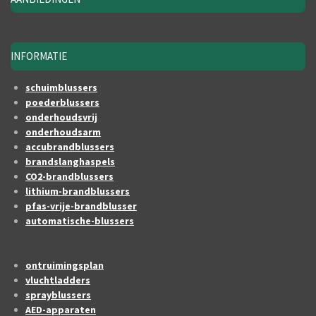
INFORMATIE
schuimblussers
poederblussers
onderhoudsvrij
onderhoudsarm
accubrandblussers
brandslanghaspels
CO2-brandblussers
lithium-brandblussers
pfas-vrije-brandblusser
automatische-blussers
ontruimingsplan
vluchtladders
sprayblussers
AED-apparaten