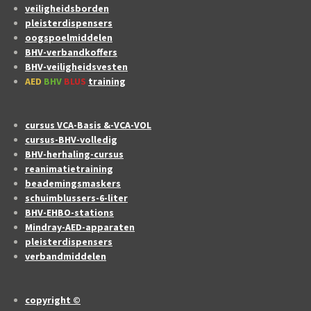
veiligheidsborden
pleisterdispensers
oogspoelmiddelen
BHV-verbandkoffers
BHV-veiligheidsvesten
AED
BHV
BLUS
training
cursus VCA-Basis &-VCA-VOL
cursus-BHV-volledig
BHV-herhaling-cursus
reanimatietraining
beademingsmaskers
schuimblussers-6-liter
BHV-EHBO-stations
Mindray-AED-apparaten
pleisterdispensers
verbandmiddelen
copyright ©