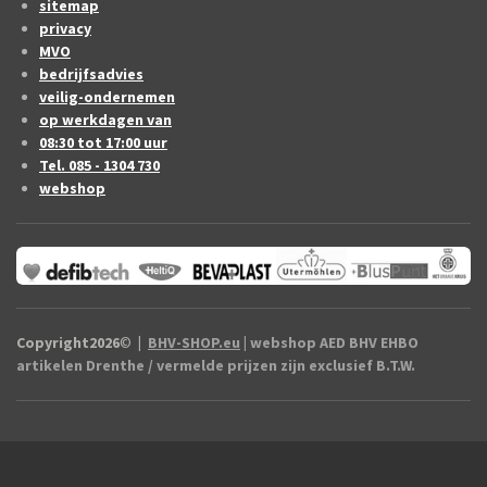
sitemap
privacy
MVO
bedrijfsadvies
veilig-ondernemen
op werkdagen van
08:30 tot 17:00 uur
Tel. 085 - 1304 730
webshop
Copyright2026
©
|
BHV-SHOP.eu
| webshop AED BHV EHBO
artikelen Drenthe / vermelde prijzen zijn exclusief B.T.W.