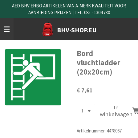
AED BHV EHBO ARTIKELEN VAN A-MERK KWALITEIT VOOR
Ga
AANBIEDING PRIJZEN | TEL. 085 - 1304 730
direct
naar
de
BHV-SHOP.EU
hoofdinhoud
Bord
vluchtladder
(20x20cm)
€ 7,61
In
winkelwagen
Artikelnummer:
4478067