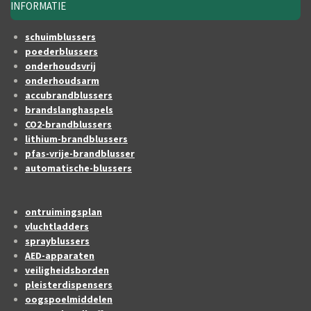
INFORMATIE
schuimblussers
poederblussers
onderhoudsvrij
onderhoudsarm
accubrandblussers
brandslanghaspels
CO2-brandblussers
lithium-brandblussers
pfas-vrije-brandblusser
automatische-blussers
ontruimingsplan
vluchtladders
sprayblussers
AED-apparaten
veiligheidsborden
pleisterdispensers
oogspoelmiddelen