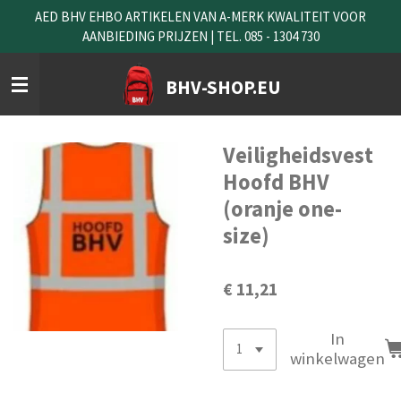
AED BHV EHBO ARTIKELEN VAN A-MERK KWALITEIT VOOR
Ga
AANBIEDING PRIJZEN | TEL. 085 - 1304 730
direct
naar
de
BHV-SHOP.EU
hoofdinhoud
Veiligheidsvest
Hoofd BHV
(oranje one-
size)
€ 11,21
In
winkelwagen