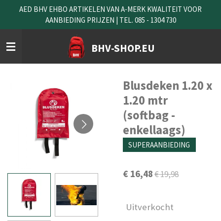
AED BHV EHBO ARTIKELEN VAN A-MERK KWALITEIT VOOR
Ga
AANBIEDING PRIJZEN | TEL. 085 - 1304 730
direct
naar
de
BHV-SHOP.EU
hoofdinhoud
Blusdeken 1.20 x
1.20 mtr
(softbag -
enkellaags)
SUPERAANBIEDING
€ 16,48
€ 19,98
Uitverkocht