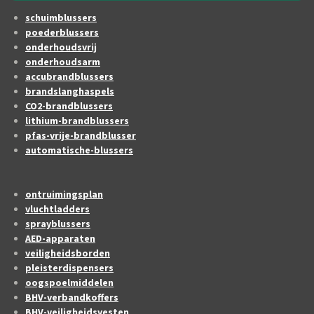
schuimblussers
poederblussers
onderhoudsvrij
onderhoudsarm
accubrandblussers
brandslanghaspels
CO2-brandblussers
lithium-brandblussers
pfas-vrije-brandblusser
automatische-blussers
ontruimingsplan
vluchtladders
sprayblussers
AED-apparaten
veiligheidsborden
pleisterdispensers
oogspoelmiddelen
BHV-verbandkoffers
BHV-veiligheidsvesten