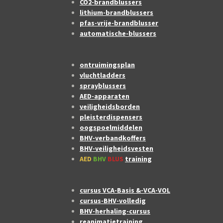
CO2-brandblussers
lithium-brandblussers
pfas-vrije-brandblusser
automatische-blussers
ontruimingsplan
vluchtladders
sprayblussers
AED-apparaten
veiligheidsborden
pleisterdispensers
oogspoelmiddelen
BHV-verbandkoffers
BHV-veiligheidsvesten
AED
BHV
BLUS
training
cursus VCA-Basis &-VCA-VOL
cursus-BHV-volledig
BHV-herhaling-cursus
reanimatietraining