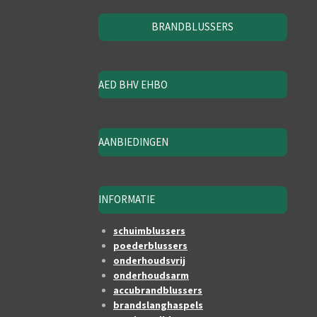
BRANDBLUSSERS
AED BHV EHBO
AANBIEDINGEN
INFORMATIE
schuimblussers
poederblussers
onderhoudsvrij
onderhoudsarm
accubrandblussers
brandslanghaspels