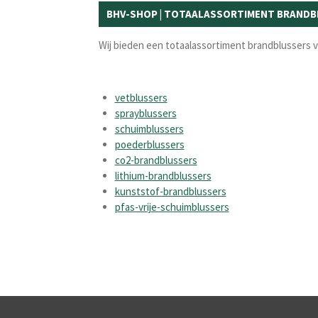
BHV-SHOP | TOTAALASSORTIMENT BRANDB
Wij bieden een totaalassortiment brandblussers vo
vetblussers
sprayblussers
schuimblussers
poederblussers
co2-brandblussers
lithium-brandblussers
kunststof-brandblussers
pfas-vrije-schuimblussers