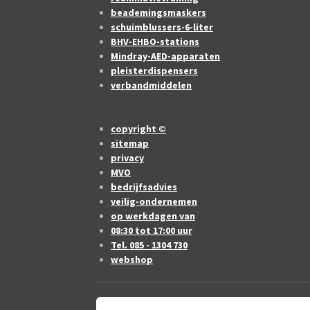
beademingsmaskers
schuimblussers-6-liter
BHV-EHBO-stations
Mindray-AED-apparaten
pleisterdispensers
verbandmiddelen
copyright ©
sitemap
privacy
MVO
bedrijfsadvies
veilig-ondernemen
op werkdagen van
08:30 tot 17:00 uur
Tel. 085 - 1304 730
webshop