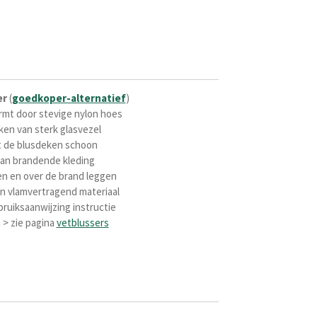
er
(
goedkoper-alternatief
)
mt door stevige nylon hoes
ken van sterk glasvezel
t de blusdeken schoon
van brandende kleding
en en over de brand leggen
n vlamvertragend materiaal
ruiksaanwijzing instructie
 > zie pagina
vetblussers