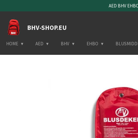
AED BHV EHBO 
Ga
direct
naar
BHV-SHOP.EU
de
hoofdinhoud
HOME
AED
BHV
EHBO
BLUSMIDD