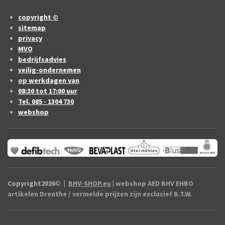
copyright ©
sitemap
privacy
MVO
bedrijfsadvies
veilig-ondernemen
op werkdagen van
08:30 tot 17:00 uur
Tel. 085 - 1304 730
webshop
Copyright2026
©
|
BHV-SHOP.eu
| webshop AED BHV EHBO
artikelen Drenthe / vermelde prijzen zijn exclusief B.T.W.