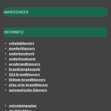
AANBIEDINGEN
INFORMATIE
schuimblussers
poederblussers
onderhoudsvrij
onderhoudsarm
accubrandblussers
brandslanghaspels
CO2-brandblussers
lithium-brandblussers
pfas-vrije-brandblusser
automatische-blussers
ontruimingsplan
vluchtladders