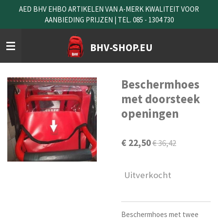
AED BHV EHBO ARTIKELEN VAN A-MERK KWALITEIT VOOR
Ga
AANBIEDING PRIJZEN | TEL. 085 - 1304 730
direct
naar
de
BHV-SHOP.EU
hoofdinhoud
Beschermhoes
met doorsteek
openingen
€ 22,50
€ 36,42
Uitverkocht
Beschermhoes met twee