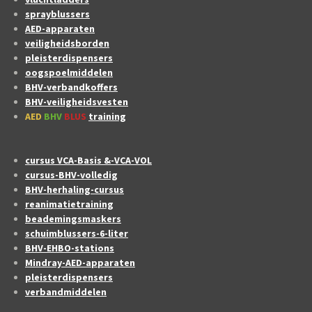
sprayblussers
AED-apparaten
veiligheidsborden
pleisterdispensers
oogspoelmiddelen
BHV-verbandkoffers
BHV-veiligheidsvesten
AED
BHV
BLUS
training
cursus VCA-Basis &-VCA-VOL
cursus-BHV-volledig
BHV-herhaling-cursus
reanimatietraining
beademingsmaskers
schuimblussers-6-liter
BHV-EHBO-stations
Mindray-AED-apparaten
pleisterdispensers
verbandmiddelen