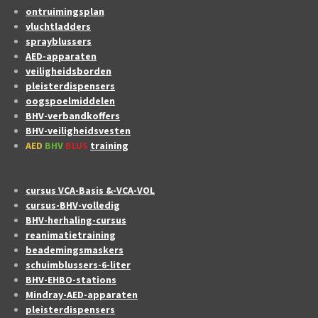
ontruimingsplan
vluchtladders
sprayblussers
AED-apparaten
veiligheidsborden
pleisterdispensers
oogspoelmiddelen
BHV-verbandkoffers
BHV-veiligheidsvesten
AED
BHV
BLUS
training
cursus VCA-Basis &-VCA-VOL
cursus-BHV-volledig
BHV-herhaling-cursus
reanimatietraining
beademingsmaskers
schuimblussers-6-liter
BHV-EHBO-stations
Mindray-AED-apparaten
pleisterdispensers