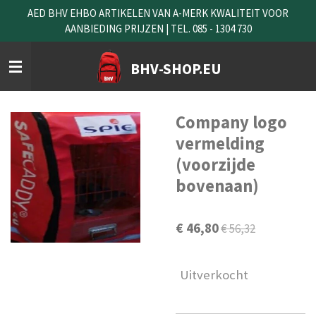
AED BHV EHBO ARTIKELEN VAN A-MERK KWALITEIT VOOR
Ga
AANBIEDING PRIJZEN | TEL. 085 - 1304 730
direct
naar
de
BHV-SHOP.EU
hoofdinhoud
Company logo
vermelding
(voorzijde
bovenaan)
€ 46,80
€ 56,32
Uitverkocht