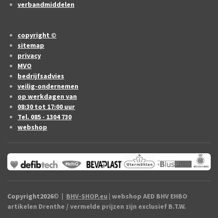
verbandmiddelen
copyright ©
sitemap
privacy
MVO
bedrijfsadvies
veilig-ondernemen
op werkdagen van
08:30 tot 17:00 uur
Tel. 085 - 1304 730
webshop
Copyright2026
©
|
BHV-SHOP.eu
| webshop AED BHV EHBO
artikelen Drenthe / vermelde prijzen zijn exclusief B.T.W.