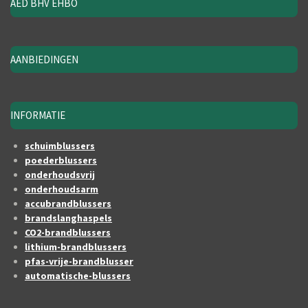
AED BHV EHBO
AANBIEDINGEN
INFORMATIE
schuimblussers
poederblussers
onderhoudsvrij
onderhoudsarm
accubrandblussers
brandslanghaspels
CO2-brandblussers
lithium-brandblussers
pfas-vrije-brandblusser
automatische-blussers