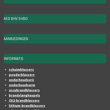
AED BHV EHBO
AANBIEDINGEN
INFORMATIE
schuimblussers
poederblussers
onderhoudsvrij
onderhoudsarm
accubrandblussers
brandslanghaspels
CO2-brandblussers
lithium-brandblussers