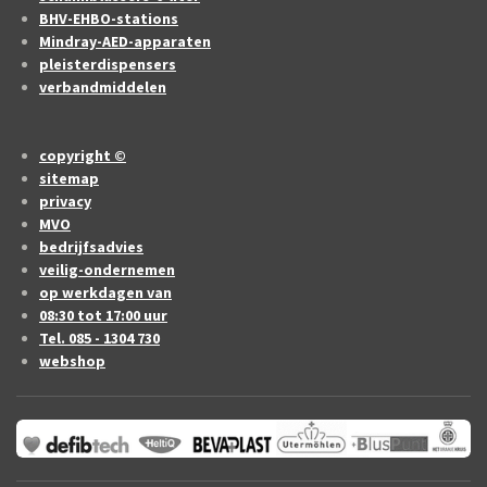
BHV-EHBO-stations
Mindray-AED-apparaten
pleisterdispensers
verbandmiddelen
copyright ©
sitemap
privacy
MVO
bedrijfsadvies
veilig-ondernemen
op werkdagen van
08:30 tot 17:00 uur
Tel. 085 - 1304 730
webshop