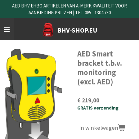
AED BHV EHBO ARTIKELEN VAN A-MERK KWALITEIT VOOR
Ga
AANBIEDING PRIJZEN | TEL. 085 - 1304 730
direct
naar
de
BHV-SHOP.EU
hoofdinhoud
AED Smart
bracket t.b.v.
monitoring
(excl. AED)
€ 219,00
GRATIS verzending
In winkelwagen