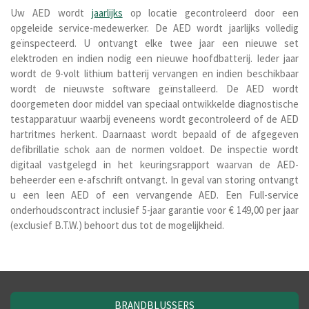
Uw AED wordt
jaarlijks
op locatie gecontroleerd door een
opgeleide service-medewerker. De AED wordt jaarlijks volledig
geïnspecteerd. U ontvangt elke twee jaar een nieuwe set
elektroden en indien nodig een nieuwe hoofdbatterij. Ieder jaar
wordt de 9-volt lithium batterij vervangen en indien beschikbaar
wordt de nieuwste software geïnstalleerd. De AED wordt
doorgemeten door middel van speciaal ontwikkelde diagnostische
testapparatuur waarbij eveneens wordt gecontroleerd of de AED
hartritmes herkent. Daarnaast wordt bepaald of de afgegeven
defibrillatie schok aan de normen voldoet. De inspectie wordt
digitaal vastgelegd in het keuringsrapport waarvan de AED-
beheerder een e-afschrift ontvangt. In geval van storing ontvangt
u een leen AED of een vervangende AED.
Een Full-service
onderhoudscontract inclusief 5-jaar garantie voor € 149,00 per jaar
(exclusief B.T.W.) behoort dus tot de mogelijkheid.
BRANDBLUSSERS