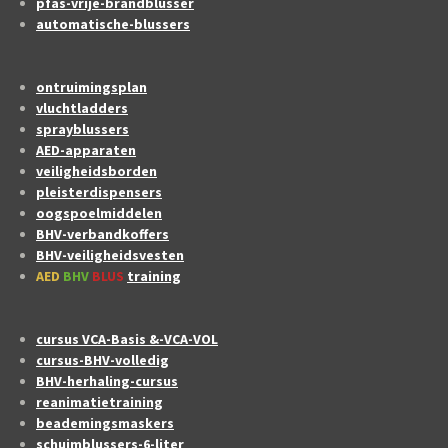
pfas-vrije-brandblusser
automatische-blussers
ontruimingsplan
vluchtladders
sprayblussers
AED-apparaten
veiligheidsborden
pleisterdispensers
oogspoelmiddelen
BHV-verbandkoffers
BHV-veiligheidsvesten
AED
BHV
BLUS
training
cursus VCA-Basis &-VCA-VOL
cursus-BHV-volledig
BHV-herhaling-cursus
reanimatietraining
beademingsmaskers
schuimblussers-6-liter