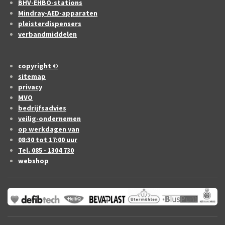
BHV-EHBO-stations
Mindray-AED-apparaten
pleisterdispensers
verbandmiddelen
copyright ©
sitemap
privacy
MVO
bedrijfsadvies
veilig-ondernemen
op werkdagen van
08:30 tot 17:00 uur
Tel. 085 - 1304 730
webshop