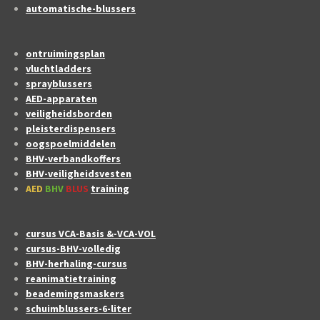
automatische-blussers
ontruimingsplan
vluchtladders
sprayblussers
AED-apparaten
veiligheidsborden
pleisterdispensers
oogspoelmiddelen
BHV-verbandkoffers
BHV-veiligheidsvesten
AED
BHV
BLUS
training
cursus VCA-Basis &-VCA-VOL
cursus-BHV-volledig
BHV-herhaling-cursus
reanimatietraining
beademingsmaskers
schuimblussers-6-liter