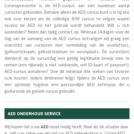
Coronapreventie is de AED-cursus aan een maximum aantal
cursisten gebonden. Behalve alleen de AED cursus kunt u er bij ons
ook voor kiezen om de volledige BHV cursus te volgen waarin
tevens de AED en het gebruik wordt behandeld. Wilt u zich
aanmelden? Neem dan tijdig contact op. Minimaal 14 dagen voor de
dag van de aanvang van de AED cursus ontvangen wij graag een
overzicht van cursisten met vermelding van de voorletters,
(geboorte)naam, geboortedatum en woonplaats. De cursist(en)
dien(en)t op de cursusdag een geldig legitimatie bewijs mee te
nemen (een rijbewijs is niet voldoende, wel ID-kaart of paspoort).
AED-cursus annuleren? Doe dit minimaal drie weken van tevoren
i.v.m. kosten. Iedere deelnemer krijgt tijdens de AED cursus voor
een optimale hygiëne een persoonlijke AED oefenpop die u
gedurende de gehele cursus gebruikt.
AED ONDERHOUD SERVICE
Wij hopen dat u uw
AED
nooit nodig heeft. Maar als de situatie daar
is, wilt u er zeker van zijn dat uw AED gebruiksklaar is..! Goed AED