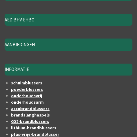
AED BHV EHBO
AANBIEDINGEN
INFORMATIE
schuimblussers
poederblussers
onderhoudsvrij
onderhoudsarm
accubrandblussers
brandslanghaspels
CO2-brandblussers
lithium-brandblussers
pfas-vrije-brandblusser