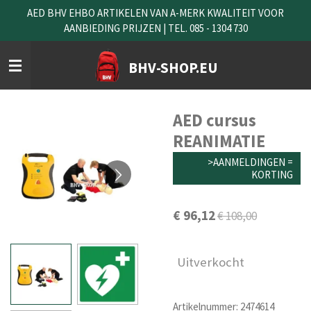
AED BHV EHBO ARTIKELEN VAN A-MERK KWALITEIT VOOR
Ga
AANBIEDING PRIJZEN | TEL. 085 - 1304 730
direct
naar
de
BHV-SHOP.EU
hoofdinhoud
AED cursus
REANIMATIE
>AANMELDINGEN =
KORTING
€ 96,12
€ 108,00
Uitverkocht
Artikelnummer:
2474614