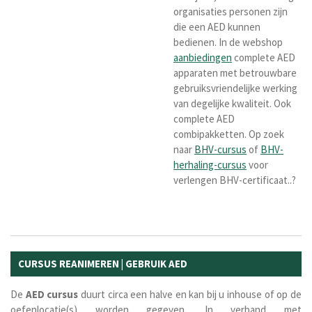
organisaties personen zijn
die een AED kunnen
bedienen. In de webshop
aanbiedingen
complete AED
apparaten met betrouwbare
gebruiksvriendelijke werking
van degelijke kwaliteit. Ook
complete AED
combipakketten. Op zoek
naar
BHV-cursus
of
BHV-
herhaling-cursus
voor
verlengen BHV-certificaat..?
CURSUS REANIMEREN | GEBRUIK AED
De
AED cursus
duurt circa een halve en kan bij u inhouse of op de
oefenlocatie(s) worden gegeven. In verband met