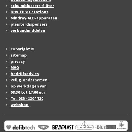
schuimblussers-6-liter
BHV-EHBO-stations
Mindray-AED-apparaten
pleisterdispensers
verbandmiddelen
copyright ©
sitemap
privacy
MVO
bedrijfsadvies
veilig-ondernemen
op werkdagen van
08:30 tot 17:00 uur
Tel. 085 - 1304 730
webshop