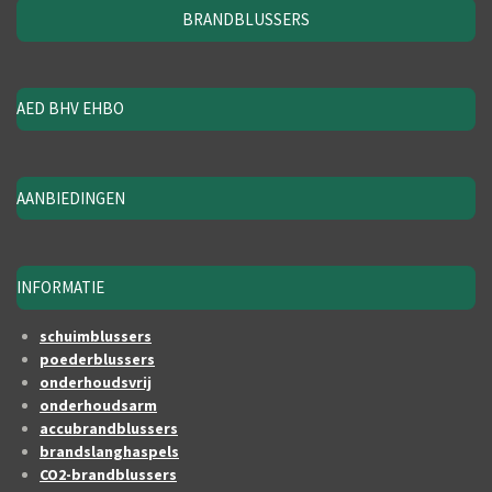
BRANDBLUSSERS
AED BHV EHBO
AANBIEDINGEN
INFORMATIE
schuimblussers
poederblussers
onderhoudsvrij
onderhoudsarm
accubrandblussers
brandslanghaspels
CO2-brandblussers