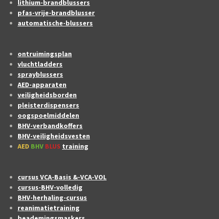
lithium-brandblussers
pfas-vrije-brandblusser
automatische-blussers
ontruimingsplan
vluchtladders
sprayblussers
AED-apparaten
veiligheidsborden
pleisterdispensers
oogspoelmiddelen
BHV-verbandkoffers
BHV-veiligheidsvesten
AED
BHV
BLUS
training
cursus VCA-Basis &-VCA-VOL
cursus-BHV-volledig
BHV-herhaling-cursus
reanimatietraining
beademingsmaskers