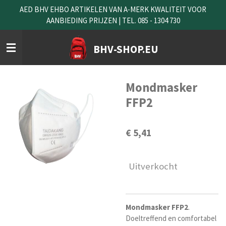
AED BHV EHBO ARTIKELEN VAN A-MERK KWALITEIT VOOR
Ga
AANBIEDING PRIJZEN | TEL. 085 - 1304 730
direct
naar
de
BHV-SHOP.EU
hoofdinhoud
Mondmasker
FFP2
€ 5,41
Uitverkocht
Mondmasker
FFP2
.
Doeltreffend en comfortabel